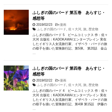
ふしぎの国のバード 第五巻 あらすじ・
感想等
2019/02/23
-
漫画
ふしぎの国のバード
,
佐々大河
,
旅
,
歴史物
ふしぎの国のバード 5 ビームコミックス 作：佐々
大河 出版社：KADOKAWA/エンターブレイン 実在
したイギリス人女流旅行家、イザベラ・バードの旅
の様子を描いた冒険旅行記、第5弾。 第20話 金山
…
ふしぎの国のバード 第四巻 あらすじ・
感想等
2019/02/22
-
漫画
ふしぎの国のバード
,
佐々大河
,
旅
,
歴史物
ふしぎの国のバード 4 ビームコミックス 作：佐々
大河 出版社：KADOKAWA/エンターブレイン 実在
したイギリス人女流旅行家、イザベラ・バードの旅
の様子を描いた冒険旅行記、第4弾 第15話 伊藤の
…