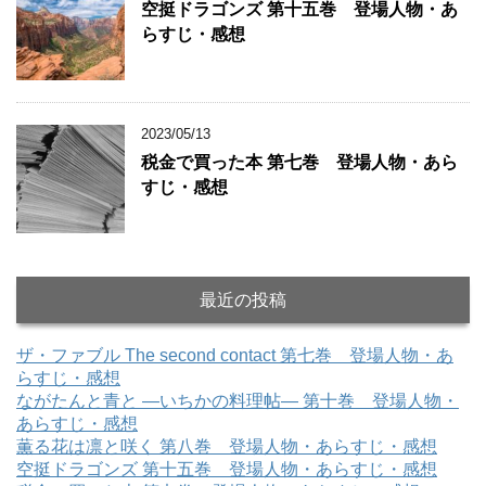
空挺ドラゴンズ 第十五巻 登場人物・あ
らすじ・感想
2023/05/13
税金で買った本 第七巻 登場人物・あら
すじ・感想
最近の投稿
ザ・ファブル The second contact 第七巻 登場人物・あ
らすじ・感想
ながたんと青と ―いちかの料理帖― 第十巻 登場人物・
あらすじ・感想
薫る花は凛と咲く 第八巻 登場人物・あらすじ・感想
空挺ドラゴンズ 第十五巻 登場人物・あらすじ・感想