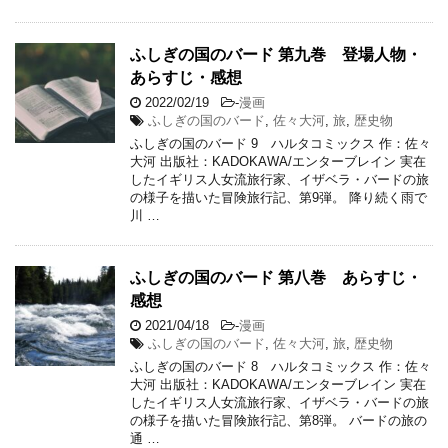
ふしぎの国のバード 第九巻 登場人物・
あらすじ・感想
2022/02/19
-
漫画
ふしぎの国のバード
,
佐々大河
,
旅
,
歴史物
ふしぎの国のバード 9 ハルタコミックス 作：佐々
大河 出版社：KADOKAWA/エンターブレイン 実在
したイギリス人女流旅行家、イザベラ・バードの旅
の様子を描いた冒険旅行記、第9弾。 降り続く雨で
川 …
ふしぎの国のバード 第八巻 あらすじ・
感想
2021/04/18
-
漫画
ふしぎの国のバード
,
佐々大河
,
旅
,
歴史物
ふしぎの国のバード 8 ハルタコミックス 作：佐々
大河 出版社：KADOKAWA/エンターブレイン 実在
したイギリス人女流旅行家、イザベラ・バードの旅
の様子を描いた冒険旅行記、第8弾。 バードの旅の
通 …