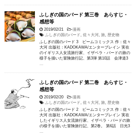
ふしぎの国のバード 第三巻 あらすじ・
感想等
2019/02/21
-
漫画
ふしぎの国のバード
,
佐々大河
,
旅
,
歴史物
ふしぎの国のバード 3 ビームコミックス 作：佐々
大河 出版社：KADOKAWA/エンターブレイン 実在
のイギリス人女流旅行家、イザベラ・バードの旅の
様子を描いた冒険旅行記、第3弾 第10話 会津道3
…
ふしぎの国のバード 第二巻 あらすじ・
感想等
2019/02/20
-
漫画
ふしぎの国のバード
,
佐々大河
,
旅
,
歴史物
ふしぎの国のバード 2 ビームコミックス 作：佐々
大河 出版社：KADOKAWA/エンターブレイン 実在
したイギリス人女流旅行家、イザベラ・バードの旅
の様子を描いた冒険旅行記、第2巻。 第6話 日光3
…