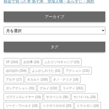
税金で買った本 第七巻 登場人物・あらすじ・感想
アーカイブ
ア
ー
カ
イ
タグ
ブ
SF
(310)
お仕事
(19)
ふたりソロキャンプ
(15)
ほのぼの
(254)
よふかしのうた
(15)
アクション
(131)
アルテ
(17)
オカルト
(100)
オノ・ナツメ
(19)
ガンアクション
(31)
グルメ
(132)
コメディ
(261)
ゴブリンスレイヤー
(19)
サスペンス
(36)
サバイバル
(29)
ソード・ワールド
(18)
トクサツガガガ
(20)
トライガン
(16)