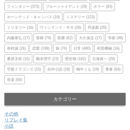
ファンタジー
(373)
ブルージャイアント
(29)
ホラー
(83)
ホーンテッド・キャンパス
(19)
ミステリー
(123)
ミリタリー
(16)
ヴィンランド・サガ
(26)
丹波庭
(20)
内藤泰弘
(17)
冒険
(79)
医療
(62)
大久保圭
(17)
学術
(48)
幸村誠
(26)
恋愛
(199)
旅
(76)
日常
(480)
村田椰融
(16)
桑原太矩
(15)
櫛木理宇
(23)
歴史物
(182)
石塚真一
(29)
空挺ドラゴンズ
(15)
自作小説
(18)
蝸牛くも
(19)
青春
(64)
音楽
(50)
カテゴリー
その他
リプレイ集
小説