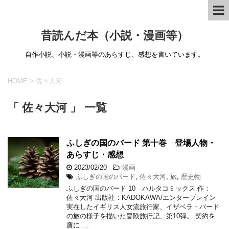
昔読んだ本（小説・漫画等）
自作小説、小説・漫画等のあらすじ、感想を書いています。
HOME
>
佐々大河
「 佐々大河 」 一覧
ふしぎの国のバード 第十巻 登場人物・
あらすじ・感想
2023/02/20
-
漫画
ふしぎの国のバード
,
佐々大河
,
旅
,
歴史物
ふしぎの国のバード 10 ハルタコミックス 作：
佐々大河 出版社：KADOKAWA/エンターブレイン
実在したイギリス人女流旅行家、イザベラ・バード
の旅の様子を描いた冒険旅行記、第10弾。 契約を
盾に …