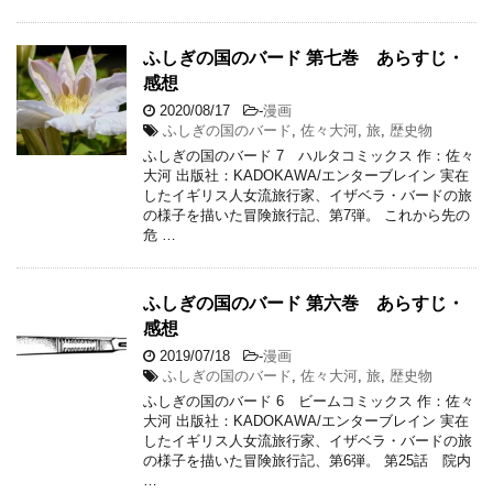
ふしぎの国のバード 第七巻 あらすじ・
感想
2020/08/17
-
漫画
ふしぎの国のバード
,
佐々大河
,
旅
,
歴史物
ふしぎの国のバード 7 ハルタコミックス 作：佐々
大河 出版社：KADOKAWA/エンターブレイン 実在
したイギリス人女流旅行家、イザベラ・バードの旅
の様子を描いた冒険旅行記、第7弾。 これから先の
危 …
ふしぎの国のバード 第六巻 あらすじ・
感想
2019/07/18
-
漫画
ふしぎの国のバード
,
佐々大河
,
旅
,
歴史物
ふしぎの国のバード 6 ビームコミックス 作：佐々
大河 出版社：KADOKAWA/エンターブレイン 実在
したイギリス人女流旅行家、イザベラ・バードの旅
の様子を描いた冒険旅行記、第6弾。 第25話 院内
…