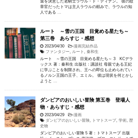
退を決意した老騎士ラウル・ド・ディナン。 彼の紋
章官だったトマは主人ラウルの頼みで、ラウルの知
人である …
ルート ～雪の王国 目覚める星たち～
第三巻 あらすじ・感想
2023/04/30
-
漫画完結作品
ファンタジー
,
ルート
,
秦和生
ルート ～雪の王国 目覚める星たち～ 3 KCデラ
ックス 著：秦和生 出版社：講談社 母親である王妃
に学ぶことを制限され、王への即位も止められてい
るノルン王国の王子、エミル。 彼は現状を何とかし
ようと …
ダンピアのおいしい冒険 第五巻 登場人
物・あらすじ・感想
2023/04/29
-
漫画
ダンピアのおいしい冒険
,
トマトスープ
,
学術
,
歴
史物
ダンピアのおいしい冒険 5 著：トマトスープ 出版