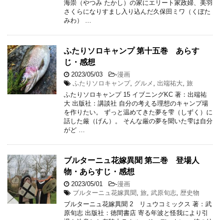
海崇（やつみ たかし）の家にエリート家政婦、美羽
さくらになりすまし入り込んだ久保田ミワ（くぼた
みわ） …
ふたりソロキャンプ 第十五巻 あらす
じ・感想
2023/05/03
-
漫画
ふたりソロキャンプ
,
グルメ
,
出端祐大
,
旅
ふたりソロキャンプ 15 イブニングKC 著：出端祐
大 出版社：講談社 自分の考える理想のキャンプ場
を作りたい。 ずっと温めてきた夢を雫（しずく）に
話した厳（げん）。 そんな厳の夢を聞いた雫は自分
がど …
ブルターニュ花嫁異聞 第二巻 登場人
物・あらすじ・感想
2023/05/01
-
漫画
ブルターニュ花嫁異聞
,
旅
,
武原旬志
,
歴史物
ブルターニュ花嫁異聞 2 リュウコミックス 著：武
原旬志 出版社：徳間書店 寄る年波と怪我により引