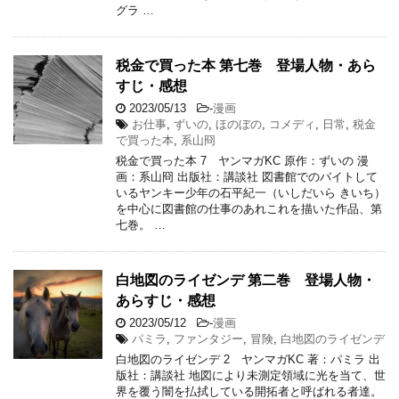
グラ …
税金で買った本 第七巻 登場人物・あら
すじ・感想
2023/05/13
-
漫画
お仕事
,
ずいの
,
ほのぼの
,
コメディ
,
日常
,
税金
で買った本
,
系山冏
税金で買った本 7 ヤンマガKC 原作：ずいの 漫
画：系山冏 出版社：講談社 図書館でのバイトして
いるヤンキー少年の石平紀一（いしだいら きいち）
を中心に図書館の仕事のあれこれを描いた作品、第
七巻。 …
白地図のライゼンデ 第二巻 登場人物・
あらすじ・感想
2023/05/12
-
漫画
パミラ
,
ファンタジー
,
冒険
,
白地図のライゼンデ
白地図のライゼンデ 2 ヤンマガKC 著：パミラ 出
版社：講談社 地図により未測定領域に光を当て、世
界を覆う闇を払拭している開拓者と呼ばれる者達。