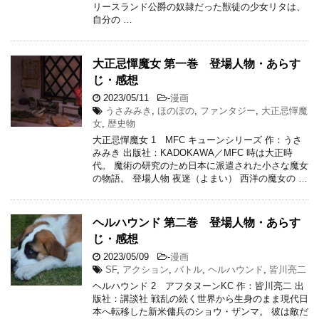
リースランド公爵の奴隷だった獣徒の少女リタは、
自分の …
大正忌憚魔女 第一巻 登場人物・あらす
じ・感想
2023/05/11
-
漫画
うさみみき
,
ほのぼの
,
ファンタジー
,
大正忌憚魔
女
,
歴史物
大正忌憚魔女 1 MFC キューンシリーズ 作：うさ
みみき 出版社：KADOKAWA／MFC 時は大正時
代。 魔術の研究のため日本に派遣された小さな魔女
の物語。 登場人物 夜迷（よまい） 西洋の魔女の …
ヘルハウンド 第二巻 登場人物・あらす
じ・感想
2023/05/09
-
漫画
SF
,
アクション
,
バトル
,
ヘルハウンド
,
皆川亮二
ヘルハウンド 2 アフタヌーンKC 作：皆川亮二 出
版社：講談社 戦乱の続く世界から生身のまま現代日
本へ転移した新米傭兵のショウ・ザンマ。 彼は敵だ