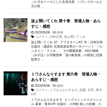
った犬をベースにした生体兵器、ハウンドのヘルと
元の世 …
波よ聞いてくれ 第十巻 登場人物・あら
すじ・感想
2023/05/08
-
漫画
コメディ
,
沙村広明
,
波よ聞いてくれ
波よ聞いてくれ 10 アフタヌーンKC 作：沙村広明
出版社：講談社 北海道放送界の一大イベント「バレ
ンタイン・ラジオ」。 その開催前夜、ADの瑞穂
（みずほ）が宗教団体「波の叡智派」の残党に拉致
監禁さ …
ミワさんなりすます 第六巻 登場人物・
あらすじ・感想
2023/05/06
-
漫画
コメディ
,
ミワさんなりすます
,
恋愛
,
日常
,
青木
U平
ミワさんなりすます 6 ビッグコミックススペシャ
ル 著者：青木U平 出版社：小学館 推しの俳優、八