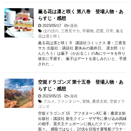
薫る花は凛と咲く 第八巻 登場人物・あ
らすじ・感想
2023/05/17
-
漫画
ほのぼの
,
三香見サカ
,
学園物
,
恋愛
,
日常
,
薫る
花は凛と咲く
薫る花は凛と咲く 8 講談社コミックス 著：三香見
サカ 出版社：講談社 夏休みの最終日。 凛太郎（り
んたろう）は薫子（かおるこ）の為にケーキを作り
彼女に手渡す。 薫子はデートを楽しみたいと、手渡
された …
空挺ドラゴンズ 第十五巻 登場人物・あ
らすじ・感想
2023/05/15
-
漫画
グルメ
,
ファンタジー
,
冒険
,
桑原太矩
,
空挺ドラ
ゴンズ
空挺ドラゴンズ 15 アフタヌーンKC 著：桑原太矩
出版社：講談社 新生クイン・ザザ号に乗り込み因縁
の相手、震天王テュポーンに挑んだクイン・ザザの
面々。 捕龍ではなく、討伐を目指す屠竜船プラナ・