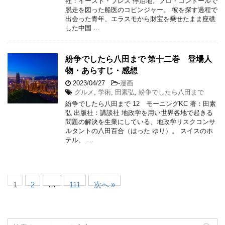
社：イースト・プレス 停泊地、プロ・コンドールで
脱走を図った船医のコピンジャー。 彼を探す過程で
出会った青年、エラスモから財宝を乗せたまま座礁
した中国 …
紛争でしたら八田まで 第十二巻 登場人
物・あらすじ・感想
2023/04/27
-
漫画
グルメ
,
学術
,
田素弘
,
紛争でしたら八田まで
紛争でしたら八田まで 12 モーニングKC 著：田素
弘 出版社：講談社 地政学を用い世界各地で起きる
問題の解決を生業にしている、地政学リスクコンサ
ルタントの八田百合（はった ゆり）。 スイスのホ
テル、 …
1
2
…
111
次へ »