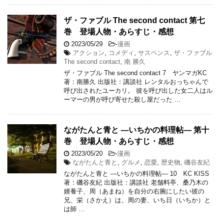
ザ・ファブル The second contact 第七
巻 登場人物・あらすじ・感想
2023/05/29
-
漫画
アクション
,
コメディ
,
サスペンス
,
ザ・ファブル
The second contact
,
南 勝久
ザ・ファブル The second contact 7 ヤンマガKC
著：南勝久 出版社：講談社 レンタルおっちゃんで
呼び出されたユーカリ。 彼を呼び出した女二人はル
ーマーの男が呼び寄せた殺し屋だった …
ながたんと青と ―いちかの料理帖― 第十
巻 登場人物・あらすじ・感想
2023/05/20
-
漫画
ながたんと青と
,
グルメ
,
恋愛
,
歴史物
,
磯谷友紀
ながたんと青と ―いちかの料理帖― 10 KC KISS
著：磯谷友紀 出版社：講談社 老舗料亭、桑乃木の
婿養子、周（あまね）を自分の右腕にしたい彼の
兄、栄（さかえ）は、周の妻、いち日（いちか）と
は師 …