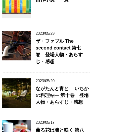
2023/05/29
ザ・ファブル The
second contact 第七
巻 登場人物・あらす
じ・感想
2023/05/20
ながたんと青と ―いちか
の料理帖― 第十巻 登場
人物・あらすじ・感想
2023/05/17
薫る花は凛と咲く 第八