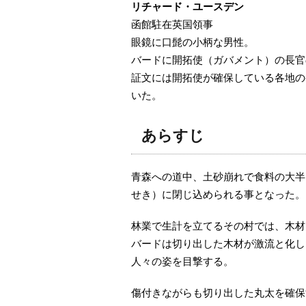
リチャード・ユースデン
函館駐在英国領事
眼鏡に口髭の小柄な男性。
バードに開拓使（ガバメント）の長官
証文には開拓使が確保している各地の
いた。
あらすじ
青森への道中、土砂崩れで食料の大半
せき）に閉じ込められる事となった。
林業で生計を立てるその村では、木材
バードは切り出した木材が激流と化し
人々の姿を目撃する。
傷付きながらも切り出した丸太を確保