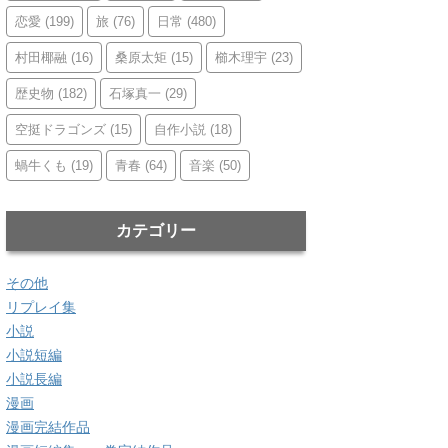
恋愛
(199)
旅
(76)
日常
(480)
村田椰融
(16)
桑原太矩
(15)
櫛木理宇
(23)
歴史物
(182)
石塚真一
(29)
空挺ドラゴンズ
(15)
自作小説
(18)
蝸牛くも
(19)
青春
(64)
音楽
(50)
カテゴリー
その他
リプレイ集
小説
小説短編
小説長編
漫画
漫画完結作品