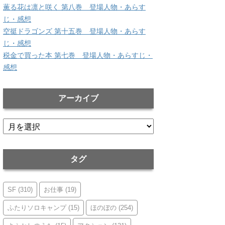
薫る花は凛と咲く 第八巻 登場人物・あらす
じ・感想
空挺ドラゴンズ 第十五巻 登場人物・あらす
じ・感想
税金で買った本 第七巻 登場人物・あらすじ・
感想
アーカイブ
ア
ー
カ
イ
タグ
ブ
SF
(310)
お仕事
(19)
ふたりソロキャンプ
(15)
ほのぼの
(254)