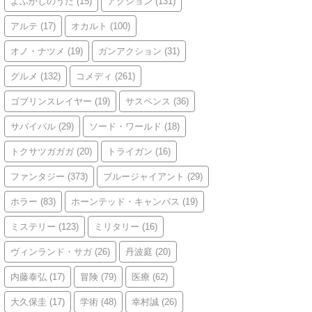
よふかしのうた
(15)
アクション
(131)
アルテ
(17)
オカルト
(100)
オノ・ナツメ
(19)
ガンアクション
(31)
グルメ
(132)
コメディ
(261)
ゴブリンスレイヤー
(19)
サスペンス
(36)
サバイバル
(29)
ソード・ワールド
(18)
トクサツガガガ
(20)
トライガン
(16)
ファンタジー
(373)
ブルージャイアント
(29)
ホラー
(83)
ホーンテッド・キャンパス
(19)
ミステリー
(123)
ミリタリー
(16)
ヴィンランド・サガ
(26)
丹波庭
(20)
内藤泰弘
(17)
冒険
(79)
医療
(62)
大久保圭
(17)
学術
(48)
幸村誠
(26)