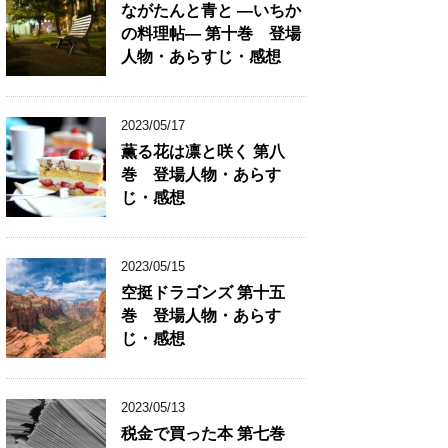
ながたんと青と ―いちか
の料理帖― 第十巻 登場
人物・あらすじ・感想
2023/05/17
薫る花は凛と咲く 第八
巻 登場人物・あらす
じ・感想
2023/05/15
空挺ドラゴンズ 第十五
巻 登場人物・あらす
じ・感想
2023/05/13
税金で買った本 第七巻