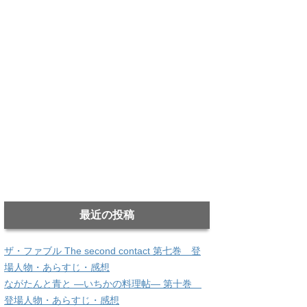
最近の投稿
ザ・ファブル The second contact 第七巻 登
場人物・あらすじ・感想
ながたんと青と ―いちかの料理帖― 第十巻
登場人物・あらすじ・感想