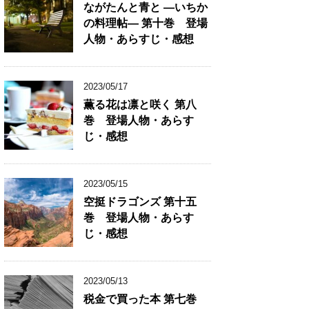
ながたんと青と ―いちか
の料理帖― 第十巻 登場
人物・あらすじ・感想
2023/05/17
薫る花は凛と咲く 第八
巻 登場人物・あらす
じ・感想
2023/05/15
空挺ドラゴンズ 第十五
巻 登場人物・あらす
じ・感想
2023/05/13
税金で買った本 第七巻