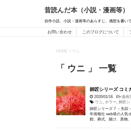
昔読んだ本（小説・漫画等）
自作小説、小説・漫画等のあらすじ、感想を書い
お問い合わせ
このブログについて
HOME
>
ウニ
「 ウニ 」 一覧
師匠シリーズ コミ
2020/01/16
-
漫画
ウニ
,
ホラー
,
師匠シ
師匠シリーズ 7 －失
年画報社 web発の人
館、葬式、賭け、異物、