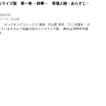
カライズ版 第一巻 －師事－ 登場人物・あらすじ・
完結作品
リーズ
,
片山愁
事－ ヤングキングコミックス 漫画：片山愁 原作：ウニ 出版社：少
れているオカルト短編小説のコミカライズ版。 舞台は1990年代後
 …