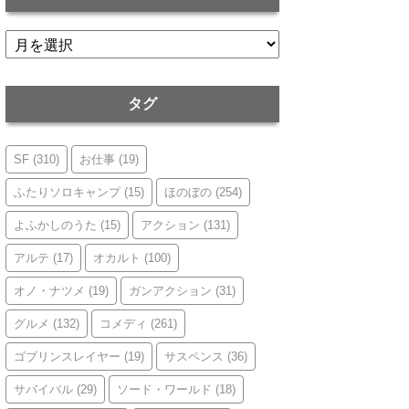
ア
ー
カ
イ
タグ
ブ
SF
(310)
お仕事
(19)
ふたりソロキャンプ
(15)
ほのぼの
(254)
よふかしのうた
(15)
アクション
(131)
アルテ
(17)
オカルト
(100)
オノ・ナツメ
(19)
ガンアクション
(31)
グルメ
(132)
コメディ
(261)
ゴブリンスレイヤー
(19)
サスペンス
(36)
サバイバル
(29)
ソード・ワールド
(18)