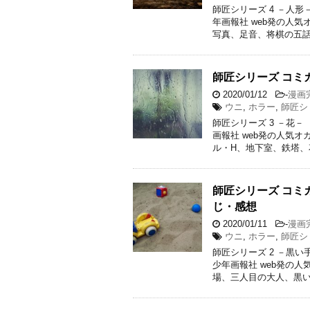
師匠シリーズ 4 －人
年画報社 web発の人
写真、足音、将棋の五話
師匠シリーズ コミ
2020/01/12
-
漫画
ウニ
,
ホラー
,
師匠シ
師匠シリーズ 3 －花
画報社 web発の人気
ル・H、地下室、鉄塔、
師匠シリーズ コミ
じ・感想
2020/01/11
-
漫画
ウニ
,
ホラー
,
師匠シ
師匠シリーズ 2 －黒
少年画報社 web発の
場、三人目の大人、黒い