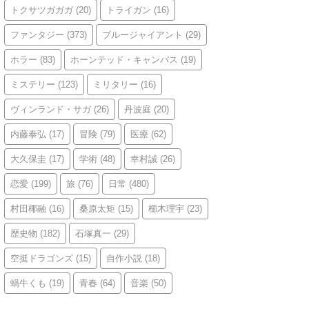
トクサツガガガ
(20)
トライガン
(16)
ファンタジー
(373)
ブルージャイアント
(29)
ホラー
(83)
ホーンテッド・キャンパス
(19)
ミステリー
(123)
ミリタリー
(16)
ヴィンランド・サガ
(26)
丹波庭
(20)
内藤泰弘
(17)
冒険
(79)
医療
(62)
大久保圭
(17)
学術
(48)
幸村誠
(26)
恋愛
(199)
旅
(76)
日常
(480)
村田椰融
(16)
桑原太矩
(15)
櫛木理宇
(23)
歴史物
(182)
石塚真一
(29)
空挺ドラゴンズ
(15)
自作小説
(18)
蝸牛くも
(19)
青春
(64)
音楽
(50)