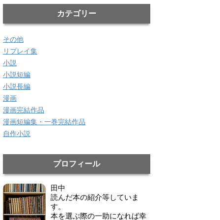
カテゴリー
その他
リプレイ集
小説
小説短編
小説長編
漫画
漫画完結作品
漫画短編集・一巻完結作品
自作小説
プロフィール
田中
読んだ本の紹介等していま
す。
本を選ぶ際の一助になれば幸