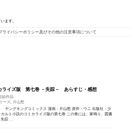
ています。
プライバシーポリシー及びその他の注意事項について
カライズ版 第七巻 －失踪－ あらすじ・感想
完結作品
リーズ
,
片山愁
踪－ ヤングキングコミックス 漫画：片山愁 原作：ウニ 出版社：少
気オカルト小説のコミカライズ版の第七巻 この巻には、家鳴り、図書
失踪 …