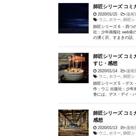
師匠シリーズ コミ
2020/01/15
-
漫画
ウニ
,
ホラー
,
師匠シ
師匠シリーズ 6 －四
社：少年画報社 web
の湧く沢、すまきの話、
師匠シリーズ コミ
すじ・感想
2020/01/14
-
漫画
ウニ
,
ホラー
,
師匠シ
師匠シリーズ 5 －デ
作：ウニ 出版社：少年
巻には、デス・デイ・パ
師匠シリーズ コミ
感想
2020/01/13
-
漫画
ウニ
,
ホラー
,
師匠シ