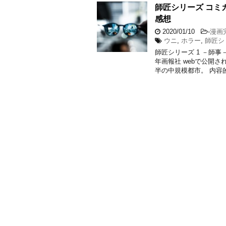
師匠シリーズ コミ
感想
2020/01/10
-
漫画
ウニ
,
ホラー
,
師匠シ
師匠シリーズ 1 －師
年画報社 webで公開さ
半の中規模都市。 内容的