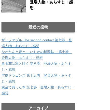
登場人物・あらすじ・感
想
最近の投稿
ザ・ファブル The second contact 第七巻 登
場人物・あらすじ・感想
ながたんと青と ―いちかの料理帖― 第十巻
登場人物・あらすじ・感想
薫る花は凛と咲く 第八巻 登場人物・あらす
じ・感想
空挺ドラゴンズ 第十五巻 登場人物・あらす
じ・感想
税金で買った本 第七巻 登場人物・あらすじ・
感想
アーカイブ