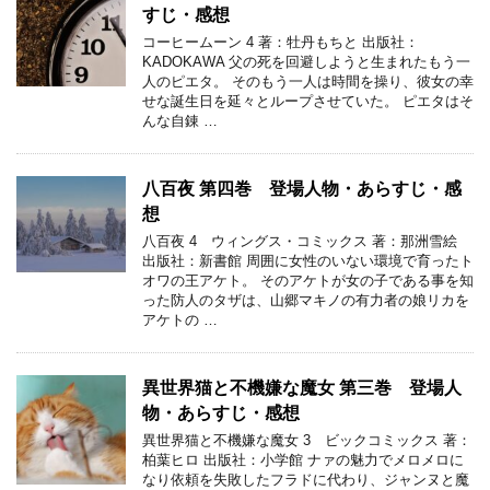
すじ・感想
コーヒームーン 4 著：牡丹もちと 出版社：
KADOKAWA 父の死を回避しようと生まれたもう一
人のピエタ。 そのもう一人は時間を操り、彼女の幸
せな誕生日を延々とループさせていた。 ピエタはそ
んな自錬 …
八百夜 第四巻 登場人物・あらすじ・感
想
八百夜 4 ウィングス・コミックス 著：那洲雪絵
出版社：新書館 周囲に女性のいない環境で育ったト
オワの王アケト。 そのアケトが女の子である事を知
った防人のタザは、山郷マキノの有力者の娘リカを
アケトの …
異世界猫と不機嫌な魔女 第三巻 登場人
物・あらすじ・感想
異世界猫と不機嫌な魔女 3 ビックコミックス 著：
柏葉ヒロ 出版社：小学館 ナァの魅力でメロメロに
なり依頼を失敗したフラドに代わり、ジャンヌと魔