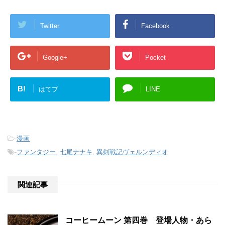
Twitter
Facebook
Google+
Pocket
B!
はてブ
LINE
-
漫画
-
ファンタジー
,
七尾ナナキ
,
異剣戦記ヴェルンディオ
関連記事
コーヒームーン 第四巻 登場人物・あら