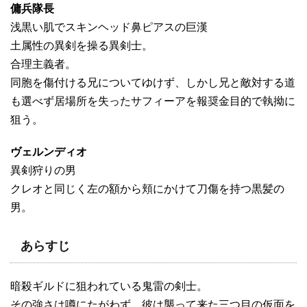
傭兵隊長
浅黒い肌でスキンヘッド鼻ピアスの巨漢
土属性の異剣を操る異剣士。
合理主義者。
同胞を傷付ける兄についてゆけず、しかし兄と敵対する道
も選べず居場所を失ったサフィーアを報奨金目的で執拗に
狙う。
ヴェルンディオ
異剣狩りの男
クレオと同じく左の額から頬にかけて刀傷を持つ黒髪の
男。
あらすじ
暗殺ギルドに狙われている鬼雷の剣士。
その強さは噂にたがわず、彼は襲って来た三つ目の仮面を