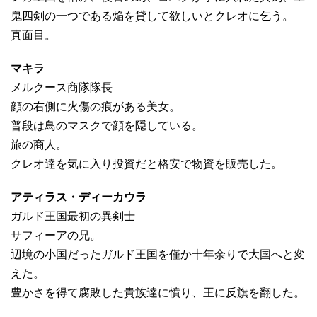
鬼四剣の一つである焔を貸して欲しいとクレオに乞う。
真面目。
マキラ
メルクース商隊隊長
顔の右側に火傷の痕がある美女。
普段は鳥のマスクで顔を隠している。
旅の商人。
クレオ達を気に入り投資だと格安で物資を販売した。
アティラス・ディーカウラ
ガルド王国最初の異剣士
サフィーアの兄。
辺境の小国だったガルド王国を僅か十年余りで大国へと変
えた。
豊かさを得て腐敗した貴族達に憤り、王に反旗を翻した。