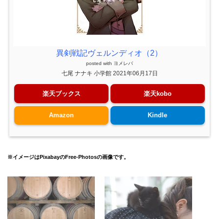
異剣戦記ヴェルンディオ（2）
posted with
ヨメレバ
七尾 ナナキ 小学館 2021年06月17日
楽天ブックス
楽天kobo
Amazon
Kindle
※イメージはPixabayのFree-Photosの画像です。