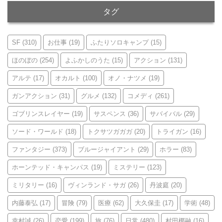
イ
タグ
ブ
SF
(310)
お仕事
(19)
ふたりソロキャンプ
(15)
ほのぼの
(254)
よふかしのうた
(15)
アクション
(131)
アルテ
(17)
オカルト
(100)
オノ・ナツメ
(19)
ガンアクション
(31)
グルメ
(132)
コメディ
(261)
ゴブリンスレイヤー
(19)
サスペンス
(36)
サバイバル
(29)
ソード・ワールド
(18)
トクサツガガガ
(20)
トライガン
(16)
ファンタジー
(373)
ブルージャイアント
(29)
ホラー
(83)
ホーンテッド・キャンパス
(19)
ミステリー
(123)
ミリタリー
(16)
ヴィンランド・サガ
(26)
丹波庭
(20)
内藤泰弘
(17)
冒険
(79)
医療
(62)
大久保圭
(17)
学術
(48)
幸村誠
(26)
恋愛
(199)
旅
(76)
日常
(480)
村田椰融
(16)