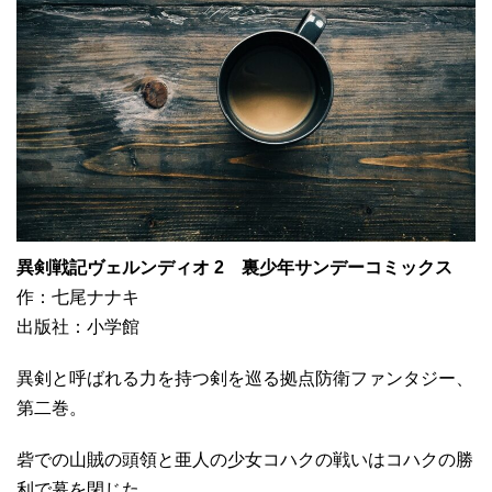
異剣戦記ヴェルンディオ 2 裏少年サンデーコミックス
作：七尾ナナキ
出版社：小学館
異剣と呼ばれる力を持つ剣を巡る拠点防衛ファンタジー、
第二巻。
砦での山賊の頭領と亜人の少女コハクの戦いはコハクの勝
利で幕を閉じた。