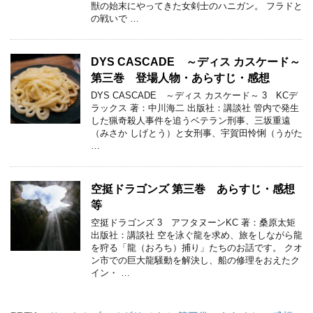
獣の始末にやってきた女剣士のハニガン。 フラドと
の戦いで …
DYS CASCADE ～ディス カスケード～
第三巻 登場人物・あらすじ・感想
DYS CASCADE ～ディス カスケード～ 3 KCデ
ラックス 著：中川海二 出版社：講談社 管内で発生
した猟奇殺人事件を追うベテラン刑事、三坂重遠
（みさか しげとう）と女刑事、宇賀田怜悧（うがた
…
空挺ドラゴンズ 第三巻 あらすじ・感想
等
空挺ドラゴンズ 3 アフタヌーンKC 著：桑原太矩
出版社：講談社 空を泳ぐ龍を求め、旅をしながら龍
を狩る「龍（おろち）捕り」たちのお話です。 クオ
ン市での巨大龍騒動を解決し、船の修理をおえたク
イン・ …