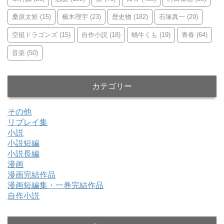
桑原太矩
(15)
櫛木理宇
(23)
歴史物
(182)
石塚真一
(29)
空挺ドラゴンズ
(15)
自作小説
(18)
蝸牛くも
(19)
青春
(64)
音楽
(50)
カテゴリー
その他
リプレイ集
小説
小説短編
小説長編
漫画
漫画完結作品
漫画短編集・一巻完結作品
自作小説