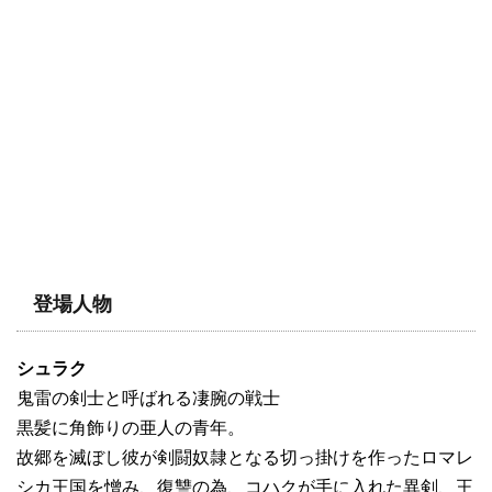
登場人物
シュラク
鬼雷の剣士と呼ばれる凄腕の戦士
黒髪に角飾りの亜人の青年。
故郷を滅ぼし彼が剣闘奴隷となる切っ掛けを作ったロマレ
シカ王国を憎み、復讐の為、コハクが手に入れた異剣、王