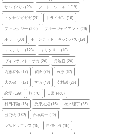
サバイバル
(29)
ソード・ワールド
(18)
トクサツガガガ
(20)
トライガン
(16)
ファンタジー
(373)
ブルージャイアント
(29)
ホラー
(83)
ホーンテッド・キャンパス
(19)
ミステリー
(123)
ミリタリー
(16)
ヴィンランド・サガ
(26)
丹波庭
(20)
内藤泰弘
(17)
冒険
(79)
医療
(62)
大久保圭
(17)
学術
(48)
幸村誠
(26)
恋愛
(199)
旅
(76)
日常
(480)
村田椰融
(16)
桑原太矩
(15)
櫛木理宇
(23)
歴史物
(182)
石塚真一
(29)
空挺ドラゴンズ
(15)
自作小説
(18)