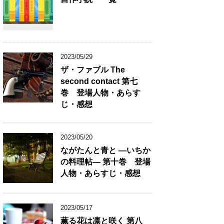
2023/05/29
ザ・ファブル The
second contact 第七
巻 登場人物・あらす
じ・感想
2023/05/20
ながたんと青と ―いちか
の料理帖― 第十巻 登場
人物・あらすじ・感想
2023/05/17
薫る花は凛と咲く 第八