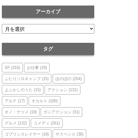
アーカイブ
ア
ー
カ
イ
タグ
ブ
SF
(310)
お仕事
(19)
ふたりソロキャンプ
(15)
ほのぼの
(254)
よふかしのうた
(15)
アクション
(131)
アルテ
(17)
オカルト
(100)
オノ・ナツメ
(19)
ガンアクション
(31)
グルメ
(132)
コメディ
(261)
ゴブリンスレイヤー
(19)
サスペンス
(36)