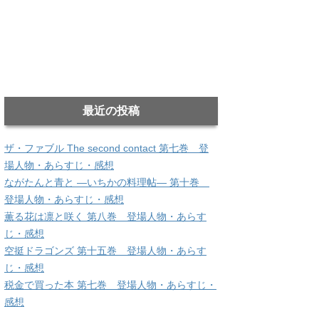
最近の投稿
ザ・ファブル The second contact 第七巻 登
場人物・あらすじ・感想
ながたんと青と ―いちかの料理帖― 第十巻
登場人物・あらすじ・感想
薫る花は凛と咲く 第八巻 登場人物・あらす
じ・感想
空挺ドラゴンズ 第十五巻 登場人物・あらす
じ・感想
税金で買った本 第七巻 登場人物・あらすじ・
感想