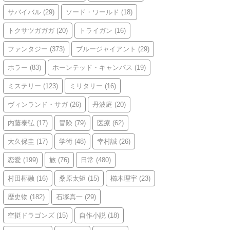
サバイバル
(29)
ソード・ワールド
(18)
トクサツガガガ
(20)
トライガン
(16)
ファンタジー
(373)
ブルージャイアント
(29)
ホラー
(83)
ホーンテッド・キャンパス
(19)
ミステリー
(123)
ミリタリー
(16)
ヴィンランド・サガ
(26)
丹波庭
(20)
内藤泰弘
(17)
冒険
(79)
医療
(62)
大久保圭
(17)
学術
(48)
幸村誠
(26)
恋愛
(199)
旅
(76)
日常
(480)
村田椰融
(16)
桑原太矩
(15)
櫛木理宇
(23)
歴史物
(182)
石塚真一
(29)
空挺ドラゴンズ
(15)
自作小説
(18)