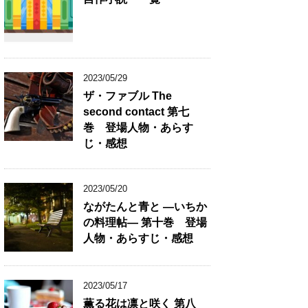
2023/05/29
ザ・ファブル The
second contact 第七
巻 登場人物・あらす
じ・感想
2023/05/20
ながたんと青と ―いちか
の料理帖― 第十巻 登場
人物・あらすじ・感想
2023/05/17
薫る花は凛と咲く 第八