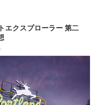
トエクスプローラー 第二
想
日