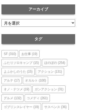
アーカイブ
ア
ー
カ
イ
タグ
ブ
SF
(310)
お仕事
(19)
ふたりソロキャンプ
(15)
ほのぼの
(254)
よふかしのうた
(15)
アクション
(131)
アルテ
(17)
オカルト
(100)
オノ・ナツメ
(19)
ガンアクション
(31)
グルメ
(132)
コメディ
(261)
ゴブリンスレイヤー
(19)
サスペンス
(36)