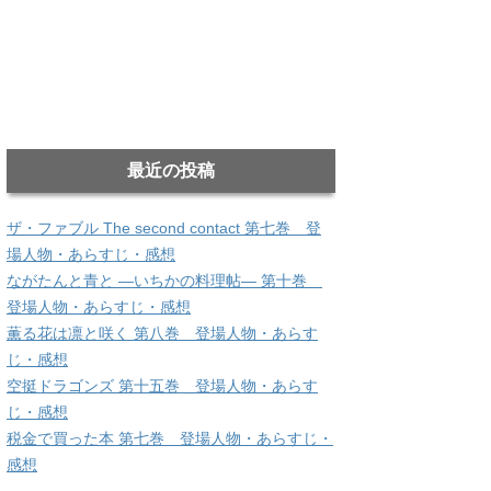
最近の投稿
ザ・ファブル The second contact 第七巻 登
場人物・あらすじ・感想
ながたんと青と ―いちかの料理帖― 第十巻
登場人物・あらすじ・感想
薫る花は凛と咲く 第八巻 登場人物・あらす
じ・感想
空挺ドラゴンズ 第十五巻 登場人物・あらす
じ・感想
税金で買った本 第七巻 登場人物・あらすじ・
感想