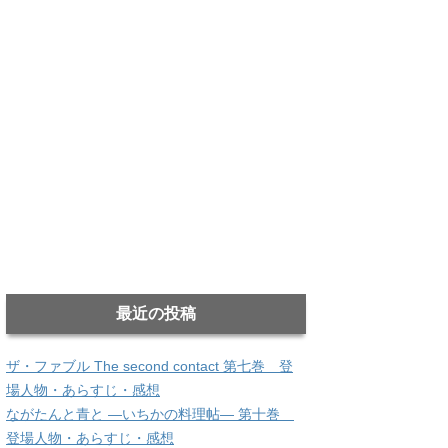
最近の投稿
ザ・ファブル The second contact 第七巻 登
場人物・あらすじ・感想
ながたんと青と ―いちかの料理帖― 第十巻
登場人物・あらすじ・感想