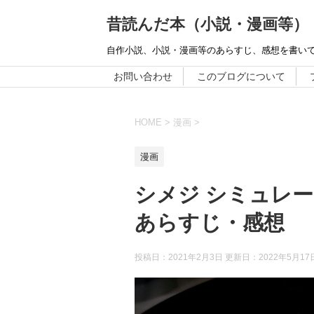
昔読んだ本（小説・漫画等）
自作小説、小説・漫画等のあらすじ、感想を書い
お問い合わせ
このブログについて
HOME
>
漫画
>
漫画
シメジ シミュレ
あらすじ・感想
投稿日：2021年2月3日 更新日：
2022年5月17