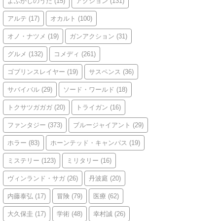
よふかしのうた
(15)
アクション
(131)
アルテ
(17)
オカルト
(100)
オノ・ナツメ
(19)
ガンアクション
(31)
グルメ
(132)
コメディ
(261)
ゴブリンスレイヤー
(19)
サスペンス
(36)
サバイバル
(29)
ソード・ワールド
(18)
トクサツガガガ
(20)
トライガン
(16)
ファンタジー
(373)
ブルージャイアント
(29)
ホラー
(83)
ホーンテッド・キャンパス
(19)
ミステリー
(123)
ミリタリー
(16)
ヴィンランド・サガ
(26)
丹波庭
(20)
内藤泰弘
(17)
冒険
(79)
医療
(62)
大久保圭
(17)
学術
(48)
幸村誠
(26)