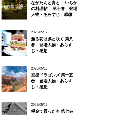
ながたんと青と ―いちか
の料理帖― 第十巻 登場
人物・あらすじ・感想
2023/05/17
薫る花は凛と咲く 第八
巻 登場人物・あらす
じ・感想
2023/05/15
空挺ドラゴンズ 第十五
巻 登場人物・あらす
じ・感想
2023/05/13
税金で買った本 第七巻