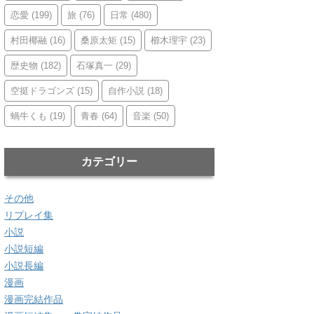
恋愛
(199)
旅
(76)
日常
(480)
村田椰融
(16)
桑原太矩
(15)
櫛木理宇
(23)
歴史物
(182)
石塚真一
(29)
空挺ドラゴンズ
(15)
自作小説
(18)
蝸牛くも
(19)
青春
(64)
音楽
(50)
カテゴリー
その他
リプレイ集
小説
小説短編
小説長編
漫画
漫画完結作品