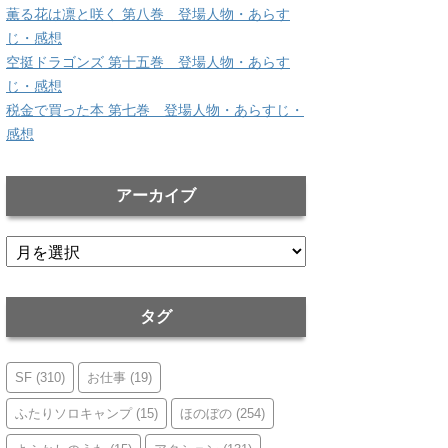
薫る花は凛と咲く 第八巻 登場人物・あらす
じ・感想
空挺ドラゴンズ 第十五巻 登場人物・あらす
じ・感想
税金で買った本 第七巻 登場人物・あらすじ・
感想
アーカイブ
ア
ー
カ
イ
タグ
ブ
SF
(310)
お仕事
(19)
ふたりソロキャンプ
(15)
ほのぼの
(254)