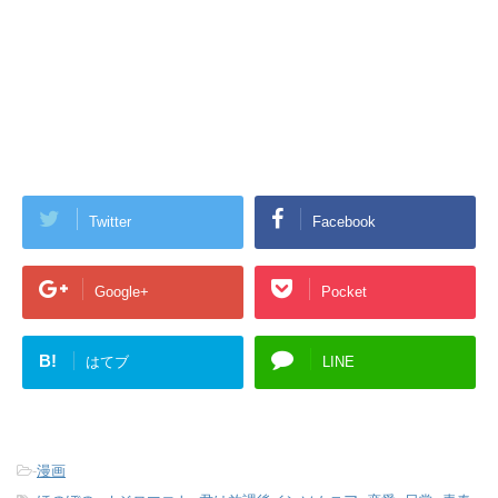
Twitter
Facebook
Google+
Pocket
B!
はてブ
LINE
-
漫画