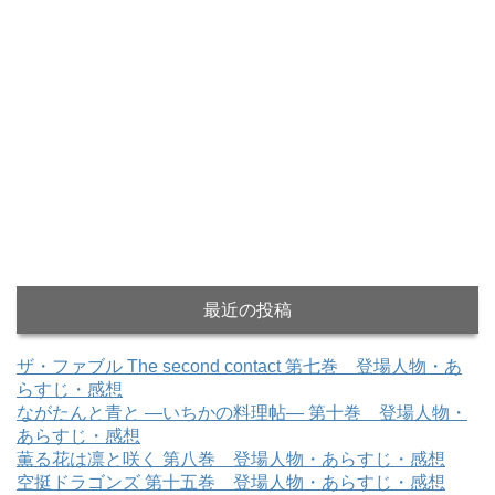
最近の投稿
ザ・ファブル The second contact 第七巻 登場人物・あ
らすじ・感想
ながたんと青と ―いちかの料理帖― 第十巻 登場人物・
あらすじ・感想
薫る花は凛と咲く 第八巻 登場人物・あらすじ・感想
空挺ドラゴンズ 第十五巻 登場人物・あらすじ・感想