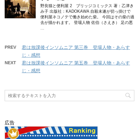
野良猫と便利屋 2 ブリッジコミックス 著：乙津き
み子 出版社：KADOKAWA 自殺未遂が切っ掛けで
便利屋ネコノテで働き始めた柴。 今回はその柴の過
去が描かれます。 登場人物 佐伯（さえき） 足の悪
…
PREV
君は放課後インソムニア 第三巻 登場人物・あらす
じ・感想
NEXT
君は放課後インソムニア 第五巻 登場人物・あらす
じ・感想
広告