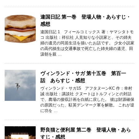
違国日記 第一巻 登場人物・あらすじ・
感想
違国日記 1 フィールコミックス 著：ヤマシタトモ
コ 出版社：祥伝社 人見知りな小説家と、その姉夫
婦の遺児の同居生活を描いたお話です。 少女小説家
の高代槙生は交通事故で死亡した姉夫婦の遺児、田
汲朝を親 …
ヴィンランド・サガ 第十五巻 第百一
話 あらすじ・感想
ヴィンランド・サガ15 アフタヌーンKC 作：幸村
誠 出版社：講談社 クヌートはトルフィンとの対話
で、農場の接収計画を白紙に戻した。 彼は財源確保
の原因だった、駐英デンマーク軍を解散。 これが逆
に功を …
野良猫と便利屋 第二巻 登場人物・あら
すじ・感想