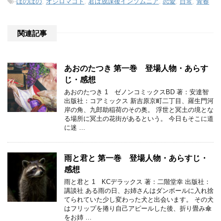
-
ほのぼの
,
オジロマコト
,
君は放課後インソムニア
,
恋愛
,
日常
,
青春
関連記事
あおのたつき 第一巻 登場人物・あらす
じ・感想
あおのたつき 1 ゼノンコミックスBD 著：安達智
出版社：コアミックス 新吉原京町二丁目、羅生門河
岸の角、九郎助稲荷のその奥。 浮世と冥土の境とな
る場所に冥土の花街があるという。 今日もそこに道
に迷 …
雨と君と 第一巻 登場人物・あらすじ・
感想
雨と君と 1 KCデラックス 著：二階堂幸 出版社：
講談社 ある雨の日、お姉さんはダンボールに入れ捨
てられていた少し変わった犬と出会います。 その犬
はフリップを捲り自己アピールした後、折り畳み傘
をお姉 …