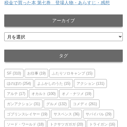
税金で買った本 第七巻 登場人物・あらすじ・感想
アーカイブ
ア
ー
カ
イ
タグ
ブ
SF
(310)
お仕事
(19)
ふたりソロキャンプ
(15)
ほのぼの
(254)
よふかしのうた
(15)
アクション
(131)
アルテ
(17)
オカルト
(100)
オノ・ナツメ
(19)
ガンアクション
(31)
グルメ
(132)
コメディ
(261)
ゴブリンスレイヤー
(19)
サスペンス
(36)
サバイバル
(29)
ソード・ワールド
(18)
トクサツガガガ
(20)
トライガン
(16)