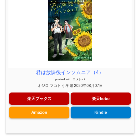
君は放課後インソムニア（4）
posted with
ヨメレバ
オジロ マコト 小学館 2020年08月07日
楽天ブックス
楽天kobo
Amazon
Kindle