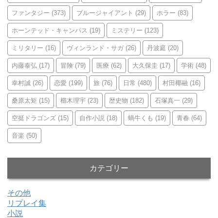
ファンタジー
(373)
ブルージャイアント
(29)
ホラー
(83)
ホーンテッド・キャンパス
(19)
ミステリー
(123)
ミリタリー
(16)
ヴィンランド・サガ
(26)
丹波庭
(20)
内藤泰弘
(17)
冒険
(79)
医療
(62)
大久保圭
(17)
学術
(48)
幸村誠
(26)
恋愛
(199)
旅
(76)
日常
(480)
村田椰融
(16)
桑原太矩
(15)
櫛木理宇
(23)
歴史物
(182)
石塚真一
(29)
空挺ドラゴンズ
(15)
自作小説
(18)
蝸牛くも
(19)
青春
(64)
音楽
(50)
カテゴリー
その他
リプレイ集
小説