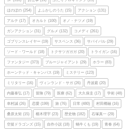
ほのぼの
(254)
よふかしのうた
(15)
アクション
(131)
アルテ
(17)
オカルト
(100)
オノ・ナツメ
(19)
ガンアクション
(31)
グルメ
(132)
コメディ
(261)
ゴブリンスレイヤー
(19)
サスペンス
(36)
サバイバル
(29)
ソード・ワールド
(18)
トクサツガガガ
(20)
トライガン
(16)
ファンタジー
(373)
ブルージャイアント
(29)
ホラー
(83)
ホーンテッド・キャンパス
(19)
ミステリー
(123)
ミリタリー
(16)
ヴィンランド・サガ
(26)
丹波庭
(20)
内藤泰弘
(17)
冒険
(79)
医療
(62)
大久保圭
(17)
学術
(48)
幸村誠
(26)
恋愛
(199)
旅
(76)
日常
(480)
村田椰融
(16)
桑原太矩
(15)
櫛木理宇
(23)
歴史物
(182)
石塚真一
(29)
空挺ドラゴンズ
(15)
自作小説
(18)
蝸牛くも
(19)
青春
(64)