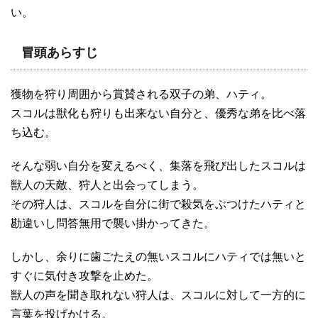
い。
冒頭あらすじ
獲物を狩り周囲から賞賛される双子の弟、ハティ。
スコルは獣化も狩りも出来ない自分と、優秀な弟を比べ落
ち込む。
そんな弱い自分を変えるべく、集落を飛び出したスコルは
獣人の天敵、狩人と出会ってしまう。
その狩人は、スコルを自分に街で殺気をぶつけたハティと
勘違いし問答無用で襲い掛かってきた。
しかし、余りに歯ごたえの無いスコルにハティでは無いと
すぐに気付き攻撃を止めた。
獣人の声を聞き取れない狩人は、スコルに対して一方的に
言葉を投げかける。