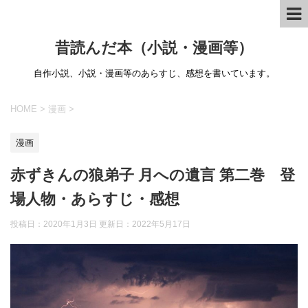
昔読んだ本（小説・漫画等）
自作小説、小説・漫画等のあらすじ、感想を書いています。
HOME
>
漫画
>
漫画
赤ずきんの狼弟子 月への遺言 第二巻 登
場人物・あらすじ・感想
投稿日：2020年1月3日 更新日：
2022年5月17日