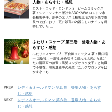
人物・あらすじ・感想
ロスト・ラッド・ロンドン 2 ビームコミックス
著：シマ・シンヤ出版社:KADOKAWA ロンドン市
長殺害事件。刑事のエリスは殺害現場の地下鉄で市
長のそばにおり、更に殺害の凶器らしいナイフを所
持していた …
ふたりエスケープ 第三巻 登場人物・あ
らすじ・感想
ふたりエスケープ 3 百合姫コミックス 著：田口囁
一 出版社：一迅社 締め切りに追われ現実から逃げ
たい漫画家の後輩（黒髪ロングオタク女子）と無職
で今現在、現実逃避中の先輩（ユルフワロングそば
かす小っち …
PREV
レディ＆オールドマン 第四巻 登場人物・あらす
じ・感想
NEXT
レディ＆オールドマン 第六巻 登場人物・あらす
じ・感想