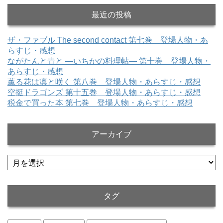
最近の投稿
ザ・ファブル The second contact 第七巻 登場人物・あ
らすじ・感想
ながたんと青と ―いちかの料理帖― 第十巻 登場人物・
あらすじ・感想
薫る花は凛と咲く 第八巻 登場人物・あらすじ・感想
空挺ドラゴンズ 第十五巻 登場人物・あらすじ・感想
税金で買った本 第七巻 登場人物・あらすじ・感想
アーカイブ
ア
ー
カ
イ
タグ
ブ