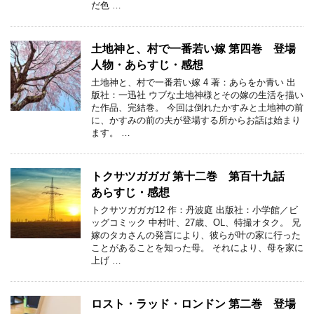
だ色 …
土地神と、村で一番若い嫁 第四巻 登場
人物・あらすじ・感想
土地神と、村で一番若い嫁 4 著：あらをか青い 出
版社：一迅社 ウブな土地神様とその嫁の生活を描い
た作品、完結巻。 今回は倒れたかすみと土地神の前
に、かすみの前の夫が登場する所からお話は始まり
ます。 …
トクサツガガガ 第十二巻 第百十九話
あらすじ・感想
トクサツガガガ12 作：丹波庭 出版社：小学館／ビ
ッグコミック 中村叶、27歳、OL、特撮オタク。 兄
嫁のタカさんの発言により、彼らが叶の家に行った
ことがあることを知った母。 それにより、母を家に
上げ …
ロスト・ラッド・ロンドン 第二巻 登場