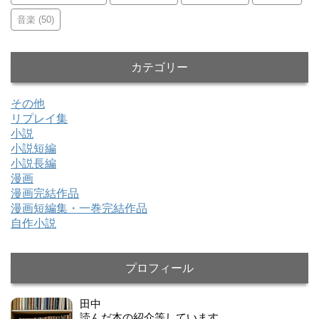
音楽
(50)
カテゴリー
その他
リプレイ集
小説
小説短編
小説長編
漫画
漫画完結作品
漫画短編集・一巻完結作品
自作小説
プロフィール
田中
読んだ本の紹介等しています。