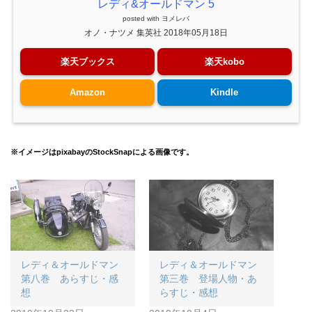
レディ&オールドマン 5
posted with
ヨメレバ
オノ・ナツメ 集英社 2018年05月18日
楽天ブックス
楽天kobo
Amazon
Kindle
※イメージはpixabayのStockSnapによる画像です。
レディ＆オールドマン
レディ＆オールドマン
第八巻 あらすじ・感
第三巻 登場人物・あ
想
らすじ・感想