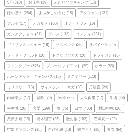
SF
(310)
お仕事
(19)
ふたりソロキャンプ
(15)
ほのぼの
(254)
よふかしのうた
(15)
アクション
(131)
アルテ
(17)
オカルト
(100)
オノ・ナツメ
(19)
ガンアクション
(31)
グルメ
(132)
コメディ
(261)
ゴブリンスレイヤー
(19)
サスペンス
(36)
サバイバル
(29)
ソード・ワールド
(18)
トクサツガガガ
(20)
トライガン
(16)
ファンタジー
(373)
ブルージャイアント
(29)
ホラー
(83)
ホーンテッド・キャンパス
(19)
ミステリー
(123)
ミリタリー
(16)
ヴィンランド・サガ
(26)
丹波庭
(20)
内藤泰弘
(17)
冒険
(79)
医療
(62)
大久保圭
(17)
学術
(48)
幸村誠
(26)
恋愛
(199)
旅
(76)
日常
(480)
村田椰融
(16)
桑原太矩
(15)
櫛木理宇
(23)
歴史物
(182)
石塚真一
(29)
空挺ドラゴンズ
(15)
自作小説
(18)
蝸牛くも
(19)
青春
(64)