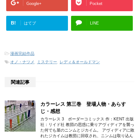
Google+
Pocket
B!
はてブ
LINE
-
漫画完結作品
-
オノ・ナツメ
,
ミステリー
,
レディ＆オールドマン
関連記事
カラーレス 第三巻 登場人物・あらす
じ・感想
カラーレス 3 ボーダーコミックス 作：KENT 出版
社：リイド社 教団の思惑に乗りアヴィディアを襲っ
た何でも屋のニンムとジカイム。 アヴィディアに敗
れたジカイムは教団に回収され、ニンムは取り込ん