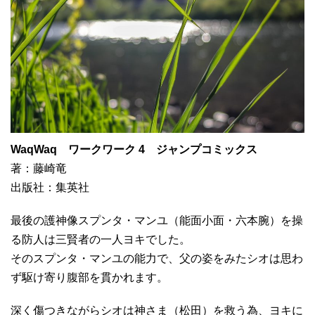
WaqWaq ワークワーク 4 ジャンプコミックス
著：藤崎竜
出版社：集英社
最後の護神像スプンタ・マンユ（能面小面・六本腕）を操
る防人は三賢者の一人ヨキでした。
そのスプンタ・マンユの能力で、父の姿をみたシオは思わ
ず駆け寄り腹部を貫かれます。
深く傷つきながらシオは神さま（松田）を救う為、ヨキに