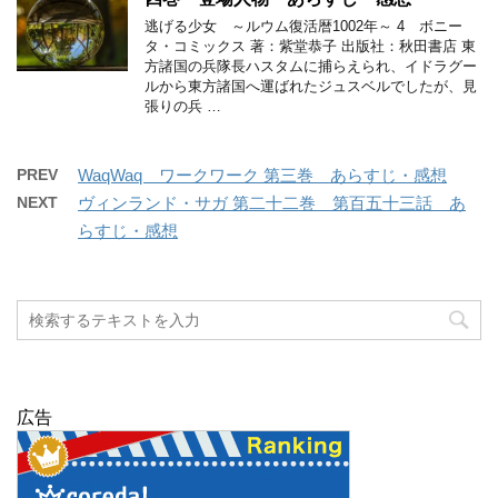
逃げる少女 ～ルウム復活暦1002年～ 4 ボニー
タ・コミックス 著：紫堂恭子 出版社：秋田書店 東
方諸国の兵隊長ハスタムに捕らえられ、イドラグー
ルから東方諸国へ運ばれたジュスベルでしたが、見
張りの兵 …
PREV
WaqWaq ワークワーク 第三巻 あらすじ・感想
NEXT
ヴィンランド・サガ 第二十二巻 第百五十三話 あ
らすじ・感想
広告