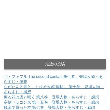
最近の投稿
ザ・ファブル The second contact 第七巻 登場人物・あ
らすじ・感想
ながたんと青と ―いちかの料理帖― 第十巻 登場人物・
あらすじ・感想
薫る花は凛と咲く 第八巻 登場人物・あらすじ・感想
空挺ドラゴンズ 第十五巻 登場人物・あらすじ・感想
税金で買った本 第七巻 登場人物・あらすじ・感想