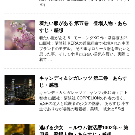
70） …
着たい服がある 第五巻 登場人物・あら
すじ・感想
着たい服がある 5 モーニングKC 作：常喜寝太郎
出版社：講談社 KERAの近藤経由で依頼された中国
ブランドのモデル。 その事はロリータ服を着たいと
思った事、そして小澤と出会い勇気を貰い、実際に
着て …
キャンディ＆シガレッツ 第二巻 あらす
じ・感想
キャンディ＆シガレッツ 2 ヤンマガKC 著：井上
智徳 出版社：講談社 COPPELIONの作者の描く、
元SPの老人と暗殺者の少女の物語。 あらすじ 小学
生でありなが凄腕の暗殺者、美晴。 彼女とSS機 …
逃げる少女 ～ルウム復活暦1002年～ 第
四巻 登場人物・あらすじ・感想