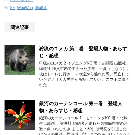
-
SF
,
WaqWaq
,
藤崎竜
関連記事
狩猟のユメカ 第二巻 登場人物・あらす
じ・感想
狩猟のユメカ 2 イブニングKC 著：古部亮 出版社：
講談社 秩父市内で出会った少年、千夏（ちなつ）。
彼はトイレに行きユメカ達から離れた際、死亡して
いたアメリカ人男性が所持していた、スマホに残さ
れた …
銀河のカーテンコール 第一巻 登場人
物・あらすじ・感想
銀河のカーテンコール 1 モーニングKC 著：北駒
生 出版社：講談社 婚約者と別れた図書館司書の合
歓木眞（ねむのき まこと：30）は現役を引退した
ばかりの庭師、松波誠二郎（まつなみ せいじろう：