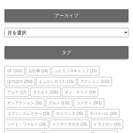
アーカイブ
ア
ー
カ
イ
タグ
ブ
SF
(310)
お仕事
(19)
ふたりソロキャンプ
(15)
ほのぼの
(254)
よふかしのうた
(15)
アクション
(131)
アルテ
(17)
オカルト
(100)
オノ・ナツメ
(19)
ガンアクション
(31)
グルメ
(132)
コメディ
(261)
ゴブリンスレイヤー
(19)
サスペンス
(36)
サバイバル
(29)
ソード・ワールド
(18)
トクサツガガガ
(20)
トライガン
(16)