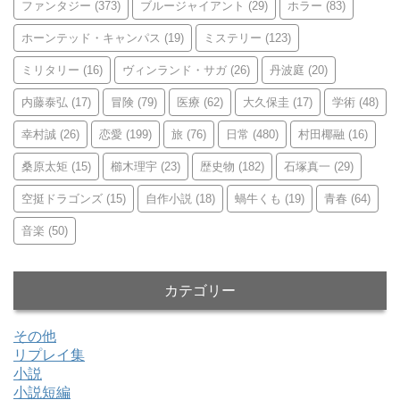
ファンタジー
(373)
ブルージャイアント
(29)
ホラー
(83)
ホーンテッド・キャンパス
(19)
ミステリー
(123)
ミリタリー
(16)
ヴィンランド・サガ
(26)
丹波庭
(20)
内藤泰弘
(17)
冒険
(79)
医療
(62)
大久保圭
(17)
学術
(48)
幸村誠
(26)
恋愛
(199)
旅
(76)
日常
(480)
村田椰融
(16)
桑原太矩
(15)
櫛木理宇
(23)
歴史物
(182)
石塚真一
(29)
空挺ドラゴンズ
(15)
自作小説
(18)
蝸牛くも
(19)
青春
(64)
音楽
(50)
カテゴリー
その他
リプレイ集
小説
小説短編