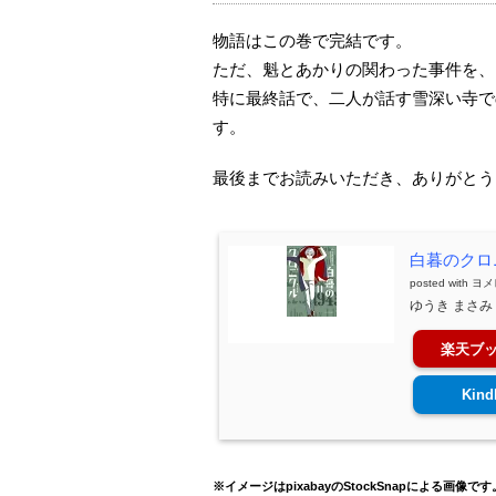
物語はこの巻で完結です。
ただ、魁とあかりの関わった事件を、
特に最終話で、二人が話す雪深い寺で
す。
最後までお読みいただき、ありがとう
白暮のクロニ
posted with
ヨメ
ゆうき まさみ 
楽天ブ
Kind
※イメージはpixabayのStockSnapによる画像です