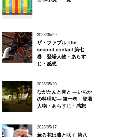
2023/05/29
ザ・ファブル The
second contact 第七
巻 登場人物・あらす
じ・感想
2023/05/20
ながたんと青と ―いちか
の料理帖― 第十巻 登場
人物・あらすじ・感想
2023/05/17
薫る花は凛と咲く 第八