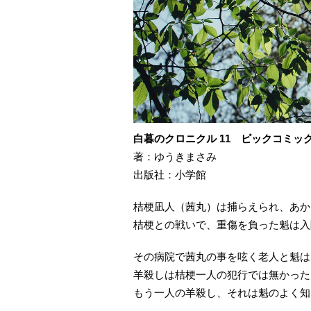
白暮のクロニクル 11 ビックコミッ
著：ゆうきまさみ
出版社：小学館
桔梗凪人（茜丸）は捕らえられ、あか
桔梗との戦いで、重傷を負った魁は入
その病院で茜丸の事を呟く老人と魁は
羊殺しは桔梗一人の犯行では無かった
もう一人の羊殺し、それは魁のよく知