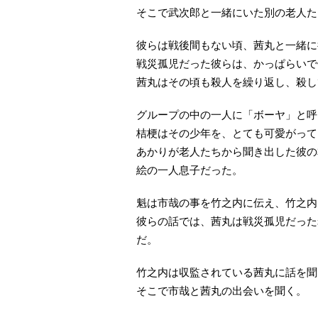
そこで武次郎と一緒にいた別の老人た
彼らは戦後間もない頃、茜丸と一緒に
戦災孤児だった彼らは、かっぱらいで
茜丸はその頃も殺人を繰り返し、殺し
グループの中の一人に「ボーヤ」と呼
桔梗はその少年を、とても可愛がって
あかりが老人たちから聞き出した彼の
絵の一人息子だった。
魁は市哉の事を竹之内に伝え、竹之内
彼らの話では、茜丸は戦災孤児だった
だ。
竹之内は収監されている茜丸に話を聞
そこで市哉と茜丸の出会いを聞く。