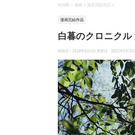
HOME
>
漫画
>
漫画完結作品
>
漫画完結作品
白暮のクロニクル
投稿日：2019年6月3日 更新日：
2022年5月25