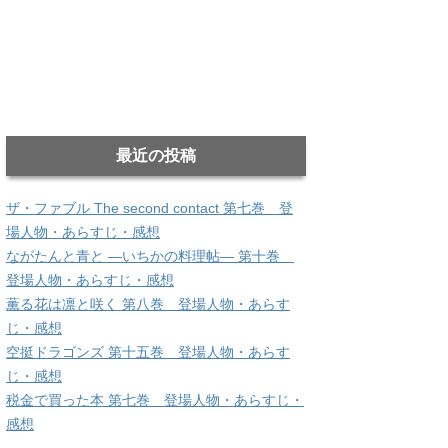
最近の投稿
ザ・ファブル The second contact 第七巻 登
場人物・あらすじ・感想
ながたんと青と ―いちかの料理帖― 第十巻
登場人物・あらすじ・感想
薫る花は凛と咲く 第八巻 登場人物・あらす
じ・感想
空挺ドラゴンズ 第十五巻 登場人物・あらす
じ・感想
税金で買った本 第七巻 登場人物・あらすじ・
感想