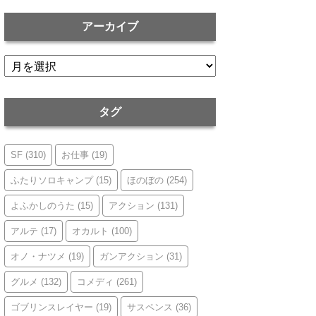
アーカイブ
ア
ー
カ
イ
タグ
ブ
SF
(310)
お仕事
(19)
ふたりソロキャンプ
(15)
ほのぼの
(254)
よふかしのうた
(15)
アクション
(131)
アルテ
(17)
オカルト
(100)
オノ・ナツメ
(19)
ガンアクション
(31)
グルメ
(132)
コメディ
(261)
ゴブリンスレイヤー
(19)
サスペンス
(36)