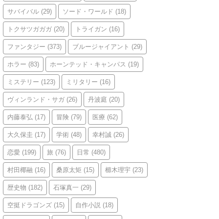
サバイバル
(29)
ソード・ワールド
(18)
トクサツガガガ
(20)
トライガン
(16)
ファンタジー
(373)
ブルージャイアント
(29)
ホラー
(83)
ホーンテッド・キャンパス
(19)
ミステリー
(123)
ミリタリー
(16)
ヴィンランド・サガ
(26)
丹波庭
(20)
内藤泰弘
(17)
冒険
(79)
医療
(62)
大久保圭
(17)
学術
(48)
幸村誠
(26)
恋愛
(199)
旅
(76)
日常
(480)
村田椰融
(16)
桑原太矩
(15)
櫛木理宇
(23)
歴史物
(182)
石塚真一
(29)
空挺ドラゴンズ
(15)
自作小説
(18)