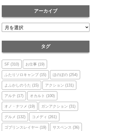
アーカイブ
ア
ー
カ
イ
タグ
ブ
SF
(310)
お仕事
(19)
ふたりソロキャンプ
(15)
ほのぼの
(254)
よふかしのうた
(15)
アクション
(131)
アルテ
(17)
オカルト
(100)
オノ・ナツメ
(19)
ガンアクション
(31)
グルメ
(132)
コメディ
(261)
ゴブリンスレイヤー
(19)
サスペンス
(36)