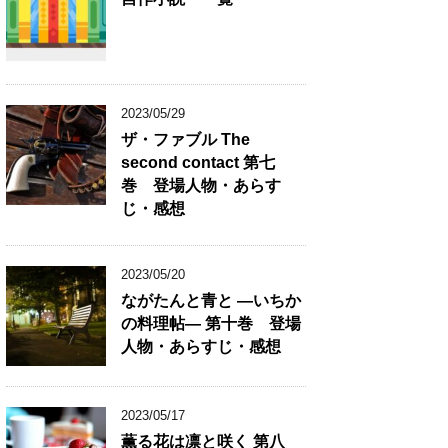
2023/05/29
ザ・ファブル The
second contact 第七
巻 登場人物・あらす
じ・感想
2023/05/20
ながたんと青と ―いちか
の料理帖― 第十巻 登場
人物・あらすじ・感想
2023/05/17
薫る花は凛と咲く 第八