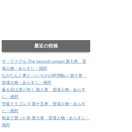
最近の投稿
ザ・ファブル The second contact 第七巻 登
場人物・あらすじ・感想
ながたんと青と ―いちかの料理帖― 第十巻
登場人物・あらすじ・感想
薫る花は凛と咲く 第八巻 登場人物・あらす
じ・感想
空挺ドラゴンズ 第十五巻 登場人物・あらす
じ・感想
税金で買った本 第七巻 登場人物・あらすじ・
感想