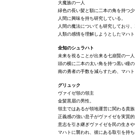
大魔族の一人
緑色の長い髪と額に二本の角を持つ少
人間に興味を持ち研究している。
人間の魔法についても研究しており、
人類の感情を理解しようとしたマハト
全知のシュラハト
未来を視ることが出来る七崩賢の一人
頭の横に二本の太い角を持つ黒い瞳の
南の勇者の手数を減らすため、マハト
グリュック
ヴァイゼ領の領主
金髪黒眉の男性。
領主ではあるが領地運営に関わる貴族
正義感の強い息子がヴァイゼを実質的
意志を引き継ぎヴァイゼを民の生きや
マハトに襲われ、彼にある取引を持ち