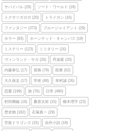
サバイバル
(29)
ソード・ワールド
(18)
トクサツガガガ
(20)
トライガン
(16)
ファンタジー
(373)
ブルージャイアント
(29)
ホラー
(83)
ホーンテッド・キャンパス
(19)
ミステリー
(123)
ミリタリー
(16)
ヴィンランド・サガ
(26)
丹波庭
(20)
内藤泰弘
(17)
冒険
(79)
医療
(62)
大久保圭
(17)
学術
(48)
幸村誠
(26)
恋愛
(199)
旅
(76)
日常
(480)
村田椰融
(16)
桑原太矩
(15)
櫛木理宇
(23)
歴史物
(182)
石塚真一
(29)
空挺ドラゴンズ
(15)
自作小説
(18)