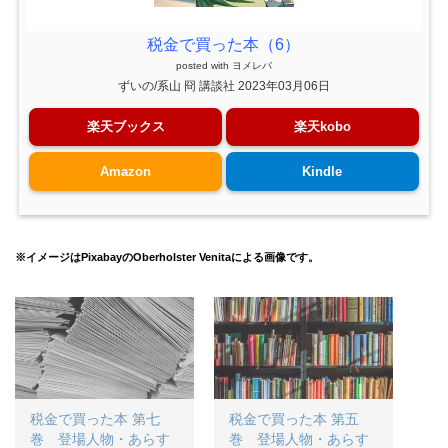
税金で買った本（6）
posted with
ヨメレバ
ずいの/系山 冏 講談社 2023年03月06日
楽天ブックス
楽天kobo
Amazon
Kindle
※イメージはPixabayのOberholster Venitaによる画像です。
税金で買った本 第七
税金で買った本 第五
巻 登場人物・あらす
巻 登場人物・あらす