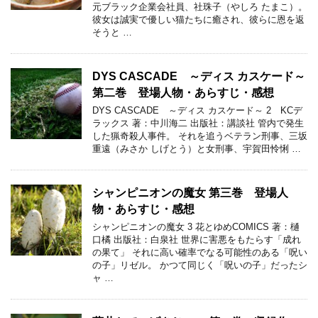
元ブラック企業会社員、社珠子（やしろ たまこ）。
彼女は誠実で優しい猫たちに癒され、彼らに恩を返
そうと …
DYS CASCADE ～ディス カスケード～
第二巻 登場人物・あらすじ・感想
DYS CASCADE ～ディス カスケード～ 2 KCデ
ラックス 著：中川海二 出版社：講談社 管内で発生
した猟奇殺人事件。 それを追うベテラン刑事、三坂
重遠（みさか しげとう）と女刑事、宇賀田怜悧 …
シャンピニオンの魔女 第三巻 登場人
物・あらすじ・感想
シャンピニオンの魔女 3 花とゆめCOMICS 著：樋
口橘 出版社：白泉社 世界に害悪をもたらす「成れ
の果て」 それに高い確率でなる可能性のある「呪い
の子」リゼル。 かつて同じく「呪いの子」だったシ
ャ …