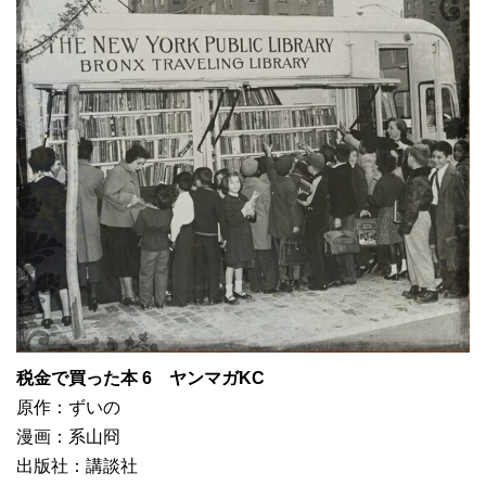
税金で買った本 6 ヤンマガKC
原作：ずいの
漫画：系山冏
出版社：講談社