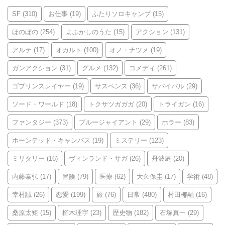
SF
(310)
お仕事
(19)
ふたりソロキャンプ
(15)
ほのぼの
(254)
よふかしのうた
(15)
アクション
(131)
アルテ
(17)
オカルト
(100)
オノ・ナツメ
(19)
ガンアクション
(31)
グルメ
(132)
コメディ
(261)
ゴブリンスレイヤー
(19)
サスペンス
(36)
サバイバル
(29)
ソード・ワールド
(18)
トクサツガガガ
(20)
トライガン
(16)
ファンタジー
(373)
ブルージャイアント
(29)
ホラー
(83)
ホーンテッド・キャンパス
(19)
ミステリー
(123)
ミリタリー
(16)
ヴィンランド・サガ
(26)
丹波庭
(20)
内藤泰弘
(17)
冒険
(79)
医療
(62)
大久保圭
(17)
学術
(48)
幸村誠
(26)
恋愛
(199)
旅
(76)
日常
(480)
村田椰融
(16)
桑原太矩
(15)
櫛木理宇
(23)
歴史物
(182)
石塚真一
(29)