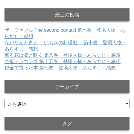
最近の投稿
ザ・ファブル The second contact 第七巻 登場人物・あ
らすじ・感想
ながたんと青と ―いちかの料理帖― 第十巻 登場人物・
あらすじ・感想
薫る花は凛と咲く 第八巻 登場人物・あらすじ・感想
空挺ドラゴンズ 第十五巻 登場人物・あらすじ・感想
税金で買った本 第七巻 登場人物・あらすじ・感想
アーカイブ
ア
ー
カ
イ
タグ
ブ