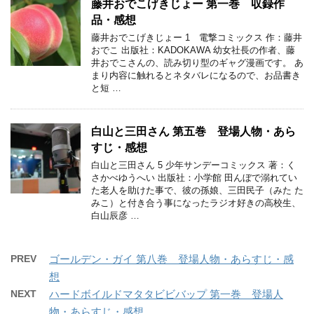
藤井おでこげきじょー 第一巻 収録作
品・感想
藤井おでこげきじょー 1 電撃コミックス 作：藤井
おでこ 出版社：KADOKAWA 幼女社長の作者、藤
井おでこさんの、読み切り型のギャグ漫画です。 あ
まり内容に触れるとネタバレになるので、お品書き
と短 …
白山と三田さん 第五巻 登場人物・あら
すじ・感想
白山と三田さん 5 少年サンデーコミックス 著：く
さかべゆうへい 出版社：小学館 田んぼで溺れてい
た老人を助けた事で、彼の孫娘、三田民子（みた た
みこ）と付き合う事になったラジオ好きの高校生、
白山辰彦 …
PREV
ゴールデン・ガイ 第八巻 登場人物・あらすじ・感
想
NEXT
ハードボイルドマタタビビバップ 第一巻 登場人
物・あらすじ・感想