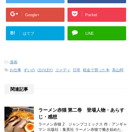
Google+
Pocket
B!
はてブ
LINE
-
漫画
-
お仕事
,
ずいの
,
ほのぼの
,
コメディ
,
日常
,
税金で買った本
,
系山冏
関連記事
ラーメン赤猫 第二巻 登場人物・あらす
じ・感想
ラーメン赤猫 2 ジャンプコミックス 作：アンギャ
マン 出版社：集英社 ラーメン赤猫で働き始めた、