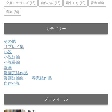
空挺ドラゴンズ
(15)
自作小説
(18)
蝸牛くも
(19)
青春
(64)
音楽
(50)
カテゴリー
その他
リプレイ集
小説
小説短編
小説長編
漫画
漫画完結作品
漫画短編集・一巻完結作品
自作小説
プロフィール
田中