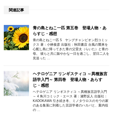
関連記事
青の島とねこ一匹 第五巻 登場人物・あ
らすじ・感想
青の島とねこ一匹 5 ヤングチャンピオン烈コミッ
クス 著：小林俊彦 出版社：秋田書店 台風の襲来を
心配し島に帰ってきた青の父雷太（らいた）と青の
母。 彼らと共に賑やかな一日を過ごし、翌日二人を
見送った …
ヘテロゲニア リンギスティコ ～異種族言
語学入門～ 第四巻 登場人物・あらす
じ・感想
ヘテロゲニア リンギスティコ ～異種族言語学入門
～ 4 角川コミック・エース 著：瀬野反人 出版社：
KADOKAWA 引き続き冬、ミノタウロスのモウの家
のある集落に到着した言語学者のハカバと、案内役
の …