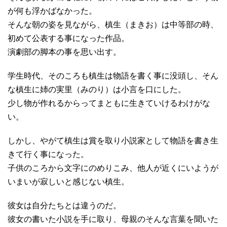
が何も浮かばなかった。
そんな朝の姿を見ながら、槙生（まきお）は中等部の時、
初めて公表する事になった作品。
演劇部の脚本の事を思い出す。
学生時代、そのころも槙生は物語を書く事に没頭し、そん
な槙生に姉の実里（みのり）は小言を口にした。
少し物が作れるからってまともに生きていけるわけがな
い。
しかし、やがて槙生は賞を取り小説家として物語を書き生
きて行く事になった。
子供のころから文字にのめりこみ、他人が近くにいようが
いまいが寂しいと感じない槙生。
彼女は自分たちとは違うのだ。
彼女の書いた小説を手に取り、母親のそんな言葉を聞いた