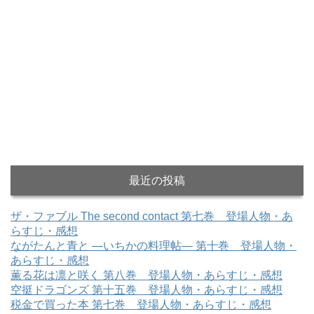
最近の投稿
ザ・ファブル The second contact 第七巻 登場人物・あ
らすじ・感想
ながたんと青と ―いちかの料理帖― 第十巻 登場人物・
あらすじ・感想
薫る花は凛と咲く 第八巻 登場人物・あらすじ・感想
空挺ドラゴンズ 第十五巻 登場人物・あらすじ・感想
税金で買った本 第七巻 登場人物・あらすじ・感想