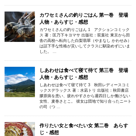
カワセミさんの釣りごはん 第一巻 登場
人物・あらすじ・感想
カワセミさんの釣りごはん 1 アクションコミック
ス 著：匡乃下キヨマサ 出版社：双葉社 東京から田
舎の高校へ転向した白梨翡翠（やまなし かわせみ）
は話下手な性格が災いしてクラスに馴染めずにいま
した。 …
しあわせは食べて寝て待て 第三巻 登場
人物・あらすじ・感想
しあわせは食べて寝て待て 3 秋田レディースコミ
ックスデラックス 著：水凪トリ 出版社：秋田書店
膠原病を患い、疲れやすさから週四日しか働けない
女性、麦巻さとこ。 彼女は団地で知り合ったニート
の司（つ …
作りたい女と食べたい女 第二巻 あらす
じ・感想