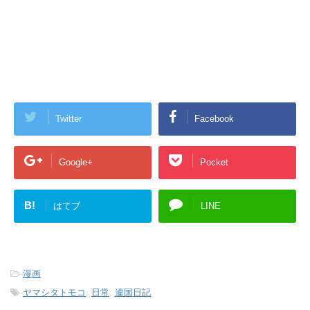
Twitter
Facebook
Google+
Pocket
B!
はてブ
LINE
-
漫画
-
ヤマシタトモコ
,
日常
,
違国日記