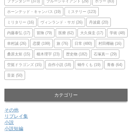
ファンタジー
(373)
ブルージャイアント
(29)
ホラー
(83)
ホーンテッド・キャンパス
(19)
ミステリー
(123)
ミリタリー
(16)
ヴィンランド・サガ
(26)
丹波庭
(20)
内藤泰弘
(17)
冒険
(79)
医療
(62)
大久保圭
(17)
学術
(48)
幸村誠
(26)
恋愛
(199)
旅
(76)
日常
(480)
村田椰融
(16)
桑原太矩
(15)
櫛木理宇
(23)
歴史物
(182)
石塚真一
(29)
空挺ドラゴンズ
(15)
自作小説
(18)
蝸牛くも
(19)
青春
(64)
音楽
(50)
カテゴリー
その他
リプレイ集
小説
小説短編