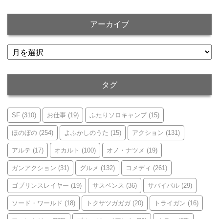
アーカイブ
ア
ー
カ
イ
タグ
ブ
SF
(310)
お仕事
(19)
ふたりソロキャンプ
(15)
ほのぼの
(254)
よふかしのうた
(15)
アクション
(131)
アルテ
(17)
オカルト
(100)
オノ・ナツメ
(19)
ガンアクション
(31)
グルメ
(132)
コメディ
(261)
ゴブリンスレイヤー
(19)
サスペンス
(36)
サバイバル
(29)
ソード・ワールド
(18)
トクサツガガガ
(20)
トライガン
(16)