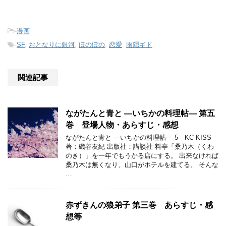
-
漫画
-
SF
,
おとなりに銀河
,
ほのぼの
,
恋愛
,
雨隠ギド
関連記事
ながたんと青と ―いちかの料理帖― 第五
巻 登場人物・あらすじ・感想
ながたんと青と ―いちかの料理帖― 5 KC KISS
著：磯谷友紀 出版社：講談社 料亭「桑乃木（くわ
のき）」を一年でもうかる店にする。 出来なければ
桑乃木は無くなり、山口がホテルを建てる。 そんな
…
赤ずきんの狼弟子 第三巻 あらすじ・感
想等