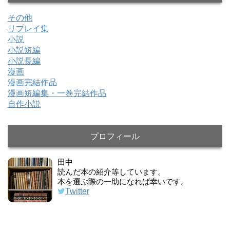
その他
リプレイ集
小説
小説短編
小説長編
漫画
漫画完結作品
漫画短編集・一巻完結作品
自作小説
プロフィール
田中
読んだ本の紹介等しています。
本を選ぶ際の一助になれば幸いです。
Twitter