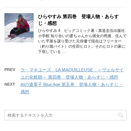
ひらやすみ 第四巻 登場人物・あらす
じ・感想
ひらやすみ 4 ビッグコミック著：真造圭伍出版社:
小学館 知り合いの婆ちゃんから彼女の死後、住んで
いた平屋を譲り受けた元俳優で現在はフリーター
（釣り堀バイト）の生田ヒロト。そのヒロトの家に
下宿している …
PREV
ラ・マキユーズ LA MAQUILLEUSE ～ヴェルサイ
ユの化粧師～ 第四巻 登場人物・あらすじ・感想
NEXT
AIの遺電子 Blue Age 第五巻 登場人物・あらすじ・
感想