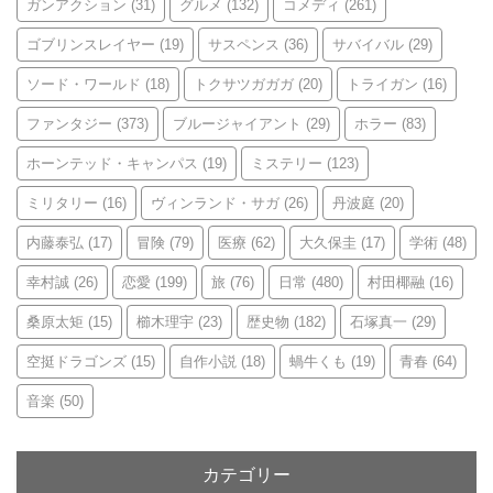
ガンアクション
(31)
グルメ
(132)
コメディ
(261)
ゴブリンスレイヤー
(19)
サスペンス
(36)
サバイバル
(29)
ソード・ワールド
(18)
トクサツガガガ
(20)
トライガン
(16)
ファンタジー
(373)
ブルージャイアント
(29)
ホラー
(83)
ホーンテッド・キャンパス
(19)
ミステリー
(123)
ミリタリー
(16)
ヴィンランド・サガ
(26)
丹波庭
(20)
内藤泰弘
(17)
冒険
(79)
医療
(62)
大久保圭
(17)
学術
(48)
幸村誠
(26)
恋愛
(199)
旅
(76)
日常
(480)
村田椰融
(16)
桑原太矩
(15)
櫛木理宇
(23)
歴史物
(182)
石塚真一
(29)
空挺ドラゴンズ
(15)
自作小説
(18)
蝸牛くも
(19)
青春
(64)
音楽
(50)
カテゴリー