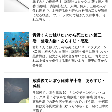
赤ずきんの狼弟子 3 講談社コミックス 著：茂木清
香 出版社：講談社 獣人、人間、狩人、三種の人が
住む世界で、本来狩る側と狩られる側の二人が師弟
になる物語。 ブルーノの街で起きた失踪事件。 そ
れは狩人 …
青野くんに触りたいから死にたい 第三
巻 登場人物・あらすじ・感想
青野くんに触りたいから死にたい 3 アフタヌーン
KC 著：椎名うみ 出版社：講談社 優里に憑りついた
黒青野は、彼女から髪の色を奪いました。 青野はこ
れ以上彼女を傷付ける事が無いよう、優里の前から
姿を消 …
放課後ていぼう日誌 第十巻 あらすじ・
感想
放課後ていぼう日誌 10 ヤングチャンピオン・コ
ミックス 著：小坂泰之 出版社：秋田書店 夏休み、
五島列島での夏合宿を実施中のていぼう部。 合宿四
日目は元部長の湯浦（ゆうら/ゆら）と一緒に山中の
河原で …