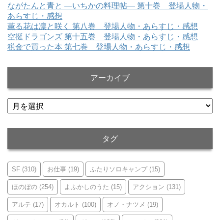
ながたんと青と ―いちかの料理帖― 第十巻 登場人物・
あらすじ・感想
薫る花は凛と咲く 第八巻 登場人物・あらすじ・感想
空挺ドラゴンズ 第十五巻 登場人物・あらすじ・感想
税金で買った本 第七巻 登場人物・あらすじ・感想
アーカイブ
ア
ー
カ
イ
タグ
ブ
SF
(310)
お仕事
(19)
ふたりソロキャンプ
(15)
ほのぼの
(254)
よふかしのうた
(15)
アクション
(131)
アルテ
(17)
オカルト
(100)
オノ・ナツメ
(19)