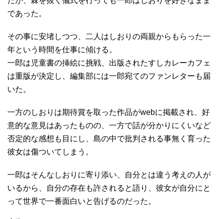
たが、棘を抜く儀式を行っても一郎はしおりを好きなまま
であった。
その事に安堵しつつ、二人はしおりの両親からもらった一
年という時間を仕事に傾ける。
一郎は児童書の挿絵に挑戦、出版されたすしカレーカフェ
は重版が決定し、編集部には一郎宛てのファンレターも届
いた。
一方のしおりは期待賞を取った作品がwebに掲載され、好
意的な意見はあったものの、一方で話が分かりにくいなど
否定的な感想も目にし、島の中で批判される事無く育った
彼女は傷ついてしまう。
一郎はそんなしおりに寄り添い、自分とは違う考えの人が
いるから、自分の存在も許されると語り、彼女が自分にと
って世界で一番面白いと告げるのだった。