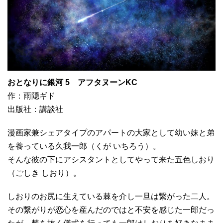
おとなりに銀河 5 アフタヌーンKC
作：雨隠ギド
出版社：講談社
漫画家兼シェアタイプのアパートの大家として幼い妹と弟
を養っている久我一郎（くが いちろう）。
そんな彼の下にアシスタントとしてやって来た五色しおり
（ごしき しおり）。
しおりのお尻に生えている棘を介し一旦は繋がった二人。
その繋がりが恋心を産んだのではと不安を感じた一郎だっ