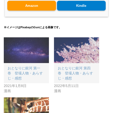
Amazon
Kindle
※イメージはPixabayのGunによる画像です。
おとなりに銀河 第一
おとなりに銀河 第四
巻 登場人物・あらす
巻 登場人物・あらす
じ・感想
じ・感想
2021年1月8日
2022年5月11日
漫画
漫画