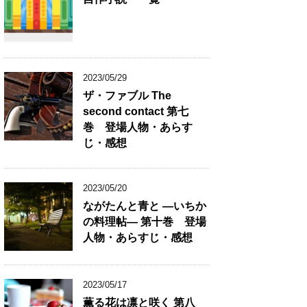
2023/05/29
ザ・ファブル The
second contact 第七
巻 登場人物・あらす
じ・感想
2023/05/20
ながたんと青と ―いちか
の料理帖― 第十巻 登場
人物・あらすじ・感想
2023/05/17
薫る花は凛と咲く 第八