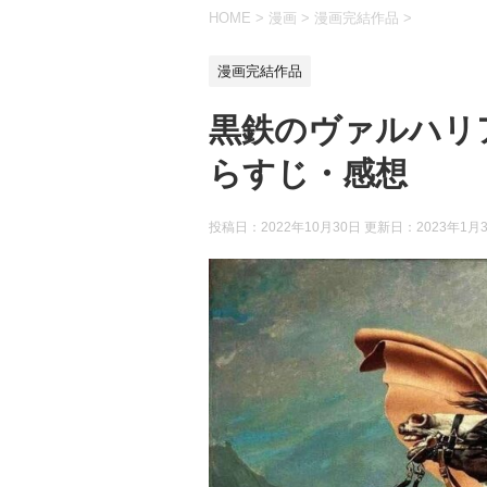
HOME
>
漫画
>
漫画完結作品
>
漫画完結作品
黒鉄のヴァルハリ
らすじ・感想
投稿日：2022年10月30日 更新日：
2023年1月