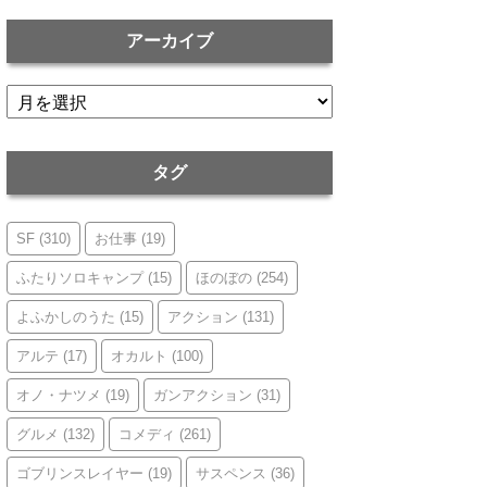
アーカイブ
ア
ー
カ
イ
タグ
ブ
SF
(310)
お仕事
(19)
ふたりソロキャンプ
(15)
ほのぼの
(254)
よふかしのうた
(15)
アクション
(131)
アルテ
(17)
オカルト
(100)
オノ・ナツメ
(19)
ガンアクション
(31)
グルメ
(132)
コメディ
(261)
ゴブリンスレイヤー
(19)
サスペンス
(36)