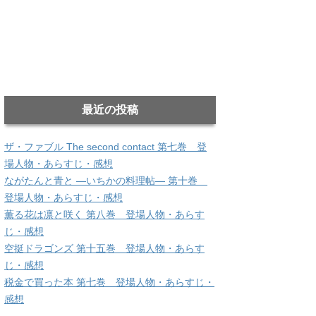
最近の投稿
ザ・ファブル The second contact 第七巻 登
場人物・あらすじ・感想
ながたんと青と ―いちかの料理帖― 第十巻
登場人物・あらすじ・感想
薫る花は凛と咲く 第八巻 登場人物・あらす
じ・感想
空挺ドラゴンズ 第十五巻 登場人物・あらす
じ・感想
税金で買った本 第七巻 登場人物・あらすじ・
感想