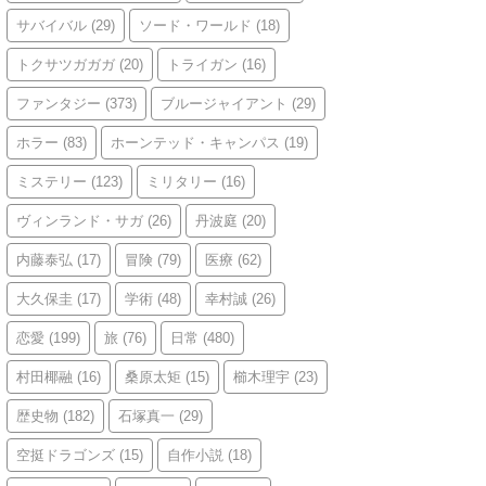
サバイバル
(29)
ソード・ワールド
(18)
トクサツガガガ
(20)
トライガン
(16)
ファンタジー
(373)
ブルージャイアント
(29)
ホラー
(83)
ホーンテッド・キャンパス
(19)
ミステリー
(123)
ミリタリー
(16)
ヴィンランド・サガ
(26)
丹波庭
(20)
内藤泰弘
(17)
冒険
(79)
医療
(62)
大久保圭
(17)
学術
(48)
幸村誠
(26)
恋愛
(199)
旅
(76)
日常
(480)
村田椰融
(16)
桑原太矩
(15)
櫛木理宇
(23)
歴史物
(182)
石塚真一
(29)
空挺ドラゴンズ
(15)
自作小説
(18)