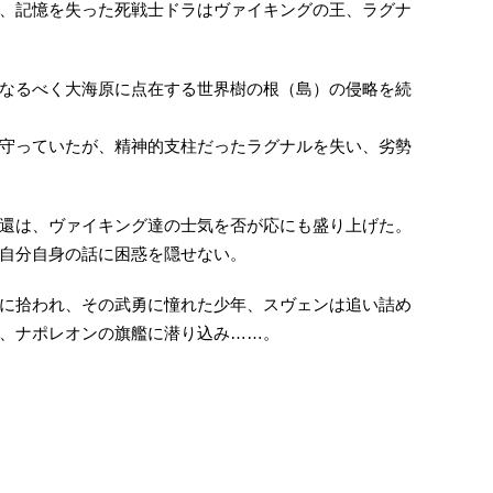
、記憶を失った死戦士ドラはヴァイキングの王、ラグナ
なるべく大海原に点在する世界樹の根（島）の侵略を続
守っていたが、精神的支柱だったラグナルを失い、劣勢
還は、ヴァイキング達の士気を否が応にも盛り上げた。
自分自身の話に困惑を隠せない。
に拾われ、その武勇に憧れた少年、スヴェンは追い詰め
、ナポレオンの旗艦に潜り込み……。