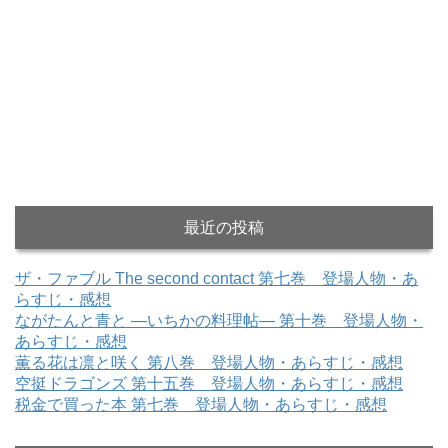
最近の投稿
ザ・ファブル The second contact 第七巻 登場人物・あ
らすじ・感想
ながたんと青と ―いちかの料理帖― 第十巻 登場人物・
あらすじ・感想
薫る花は凛と咲く 第八巻 登場人物・あらすじ・感想
空挺ドラゴンズ 第十五巻 登場人物・あらすじ・感想
税金で買った本 第七巻 登場人物・あらすじ・感想