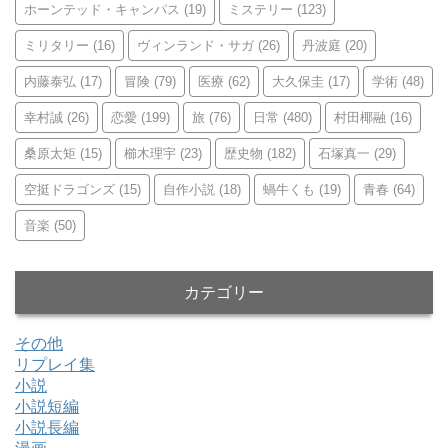
ホーンテッド・キャンパス
(19)
ミステリー
(123)
ミリタリー
(16)
ヴィンランド・サガ
(26)
丹波庭
(20)
内藤泰弘
(17)
冒険
(79)
医療
(62)
大久保圭
(17)
学術
(48)
幸村誠
(26)
恋愛
(199)
旅
(76)
日常
(480)
村田椰融
(16)
桑原太矩
(15)
櫛木理宇
(23)
歴史物
(182)
石塚真一
(29)
空挺ドラゴンズ
(15)
自作小説
(18)
蝸牛くも
(19)
青春
(64)
音楽
(50)
カテゴリー
その他
リプレイ集
小説
小説短編
小説長編