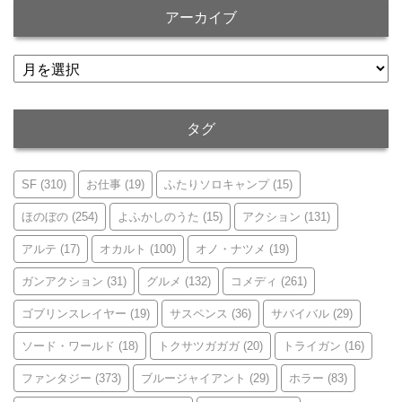
アーカイブ
ア
ー
カ
イ
タグ
ブ
SF
(310)
お仕事
(19)
ふたりソロキャンプ
(15)
ほのぼの
(254)
よふかしのうた
(15)
アクション
(131)
アルテ
(17)
オカルト
(100)
オノ・ナツメ
(19)
ガンアクション
(31)
グルメ
(132)
コメディ
(261)
ゴブリンスレイヤー
(19)
サスペンス
(36)
サバイバル
(29)
ソード・ワールド
(18)
トクサツガガガ
(20)
トライガン
(16)
ファンタジー
(373)
ブルージャイアント
(29)
ホラー
(83)