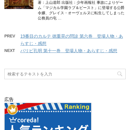
著：上山道郎 出版社：少年画報社 事故によりゲー
ム「マジカル学園ラブ＆ビースト」に登場する公爵
令嬢、グレイス・オーヴェルヌに転生してしまった
公務員の屯 …
PREV
19番目のカルテ 徳重晃の問診 第六巻 登場人物・あ
らすじ・感想
NEXT
パリピ孔明 第十一巻 登場人物・あらすじ・感想
広告