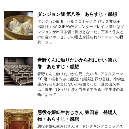
ダンジョン飯 第八巻 あらすじ・感想
ダンジョン飯 8 ハルタコミックス 作：久井諒子
出版社：KADOKAWA／エンターブレイン 前回はダ
ンジョンが出来る切っ掛けとなった、王国の住人と
の出会いや、センシの過去が語られパーティーの目
的、フ …
青野くんに触りたいから死にたい 第八
巻 あらすじ・感想
青野くんに触りたいから死にたい 8 アフタヌーン
KC 著：椎名うみ 出版社：講談社 四つ首様、小学生
達が行ったおまじないから始まった一連の出来事
は、優里（ゆうり）達と当事者である小学生達の決
断によって …
悪役令嬢転生おじさん 第四巻 登場人
物・あらすじ・感想
悪役令嬢転生おじさん 4 ヤングキングコミックス