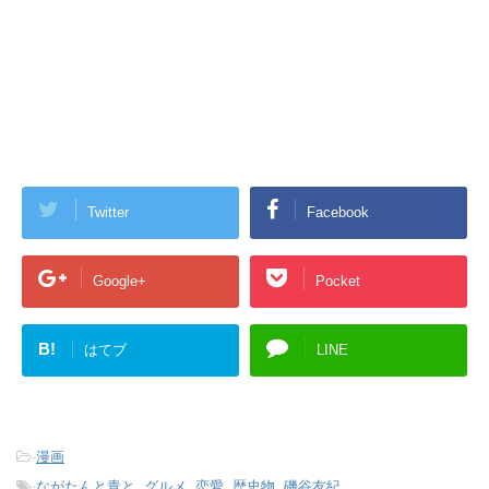
Twitter
Facebook
Google+
Pocket
B!
はてブ
LINE
-
漫画
-
ながたんと青と
,
グルメ
,
恋愛
,
歴史物
,
磯谷友紀