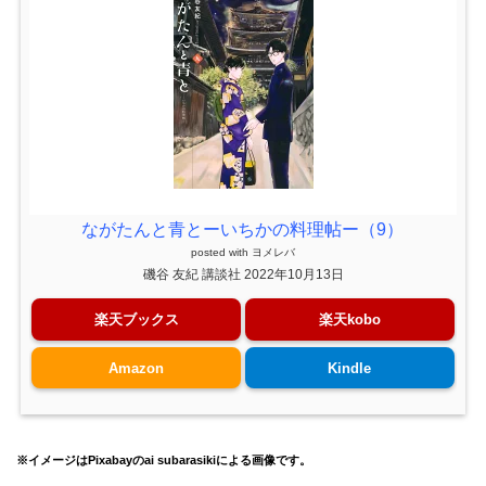
ながたんと青とーいちかの料理帖ー（9）
posted with
ヨメレバ
磯谷 友紀 講談社 2022年10月13日
楽天ブックス
楽天kobo
Amazon
Kindle
※イメージはPixabayのai subarasikiによる画像です。