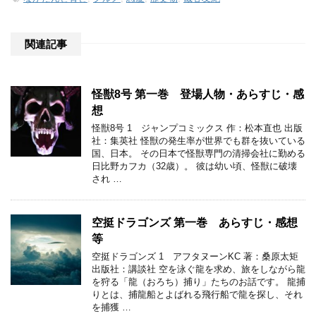
関連記事
怪獣8号 第一巻 登場人物・あらすじ・感
想
怪獣8号 1 ジャンプコミックス 作：松本直也 出版
社：集英社 怪獣の発生率が世界でも群を抜いている
国、日本。 その日本で怪獣専門の清掃会社に勤める
日比野カフカ（32歳）。 彼は幼い頃、怪獣に破壊
され …
空挺ドラゴンズ 第一巻 あらすじ・感想
等
空挺ドラゴンズ 1 アフタヌーンKC 著：桑原太矩
出版社：講談社 空を泳ぐ龍を求め、旅をしながら龍
を狩る「龍（おろち）捕り」たちのお話です。 龍捕
りとは、捕龍船とよばれる飛行船で龍を探し、それ
を捕獲 …