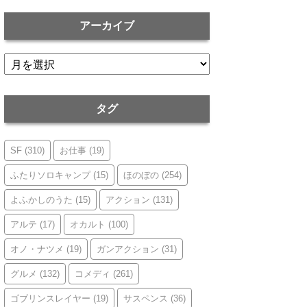
アーカイブ
ア
ー
カ
イ
タグ
ブ
SF
(310)
お仕事
(19)
ふたりソロキャンプ
(15)
ほのぼの
(254)
よふかしのうた
(15)
アクション
(131)
アルテ
(17)
オカルト
(100)
オノ・ナツメ
(19)
ガンアクション
(31)
グルメ
(132)
コメディ
(261)
ゴブリンスレイヤー
(19)
サスペンス
(36)