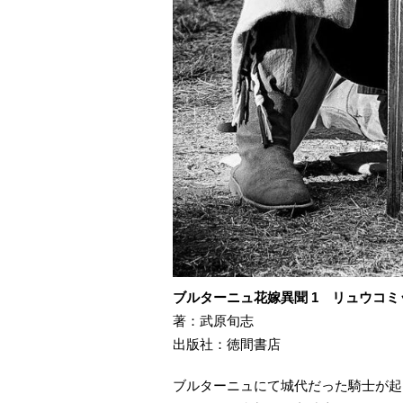
ブルターニュ花嫁異聞 1 リュウコミ
著：武原旬志
出版社：徳間書店
ブルターニュにて城代だった騎士が起