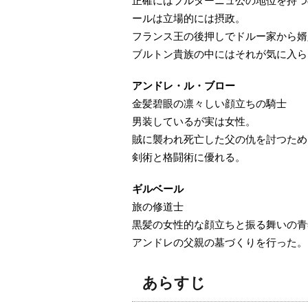
正確にはブルターニュ公の地位を持つ
ールは立場的には摂政。
フランス王の後押しでドルー家から婿
ブルトン貴族の中にはそれが気に入ら
アンドレ・ル・ブロー
金髪碧眼の凛々しい顔立ちの騎士
男装しているが実は女性。
賊に襲われ死亡した父の仇を討つため
剣術と格闘術に優れる。
ギルベール
旅の修道士
黒髪の女性的な顔立ちと振る舞いの青
アンドレの父親の墓づくりを行った。
あらすじ