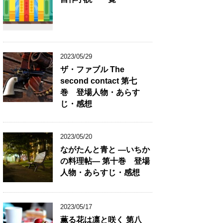
2023/05/29
ザ・ファブル The
second contact 第七
巻 登場人物・あらす
じ・感想
2023/05/20
ながたんと青と ―いちか
の料理帖― 第十巻 登場
人物・あらすじ・感想
2023/05/17
薫る花は凛と咲く 第八