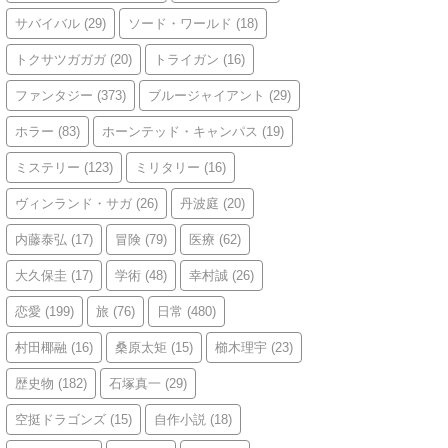
サバイバル
(29)
ソード・ワールド
(18)
トクサツガガガ
(20)
トライガン
(16)
ファンタジー
(373)
ブルージャイアント
(29)
ホラー
(83)
ホーンテッド・キャンパス
(19)
ミステリー
(123)
ミリタリー
(16)
ヴィンランド・サガ
(26)
丹波庭
(20)
内藤泰弘
(17)
冒険
(79)
医療
(62)
大久保圭
(17)
学術
(48)
幸村誠
(26)
恋愛
(199)
旅
(76)
日常
(480)
村田椰融
(16)
桑原太矩
(15)
櫛木理宇
(23)
歴史物
(182)
石塚真一
(29)
空挺ドラゴンズ
(15)
自作小説
(18)