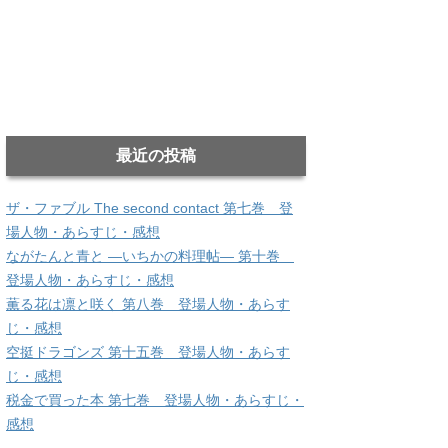
最近の投稿
ザ・ファブル The second contact 第七巻 登
場人物・あらすじ・感想
ながたんと青と ―いちかの料理帖― 第十巻
登場人物・あらすじ・感想
薫る花は凛と咲く 第八巻 登場人物・あらす
じ・感想
空挺ドラゴンズ 第十五巻 登場人物・あらす
じ・感想
税金で買った本 第七巻 登場人物・あらすじ・
感想