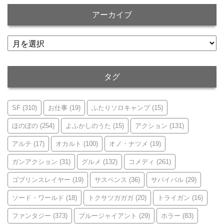
アーカイブ
ア
ー
カ
イ
タグ
ブ
SF
(310)
お仕事
(19)
ふたりソロキャンプ
(15)
ほのぼの
(254)
よふかしのうた
(15)
アクション
(131)
アルテ
(17)
オカルト
(100)
オノ・ナツメ
(19)
ガンアクション
(31)
グルメ
(132)
コメディ
(261)
ゴブリンスレイヤー
(19)
サスペンス
(36)
サバイバル
(29)
ソード・ワールド
(18)
トクサツガガガ
(20)
トライガン
(16)
ファンタジー
(373)
ブルージャイアント
(29)
ホラー
(83)