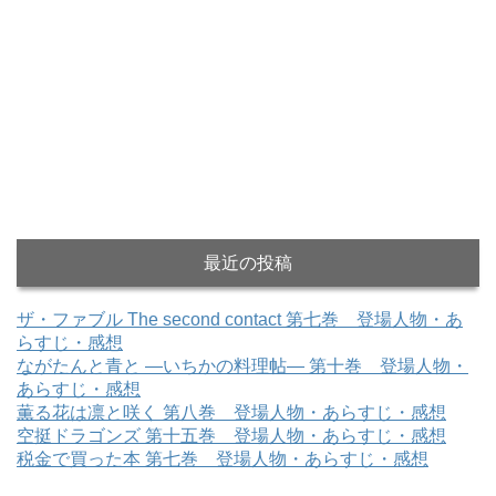
最近の投稿
ザ・ファブル The second contact 第七巻 登場人物・あ
らすじ・感想
ながたんと青と ―いちかの料理帖― 第十巻 登場人物・
あらすじ・感想
薫る花は凛と咲く 第八巻 登場人物・あらすじ・感想
空挺ドラゴンズ 第十五巻 登場人物・あらすじ・感想
税金で買った本 第七巻 登場人物・あらすじ・感想