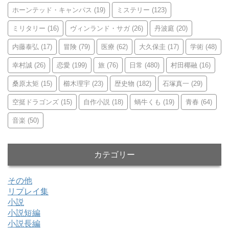
ホーンテッド・キャンパス
(19)
ミステリー
(123)
ミリタリー
(16)
ヴィンランド・サガ
(26)
丹波庭
(20)
内藤泰弘
(17)
冒険
(79)
医療
(62)
大久保圭
(17)
学術
(48)
幸村誠
(26)
恋愛
(199)
旅
(76)
日常
(480)
村田椰融
(16)
桑原太矩
(15)
櫛木理宇
(23)
歴史物
(182)
石塚真一
(29)
空挺ドラゴンズ
(15)
自作小説
(18)
蝸牛くも
(19)
青春
(64)
音楽
(50)
カテゴリー
その他
リプレイ集
小説
小説短編
小説長編