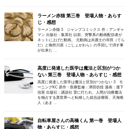
ラーメン赤猫 第三巻 登場人物・あらす
じ・感想
ラーメン赤猫 3 ジャンプコミックス 作：アンギャ
マン 出版社：集英社 以前、突撃系の動画配信者が
ネットに上げた動画。 元動画は弁護士の寺田（てら
だ）と御所川原（ごしょがわら）の手回しで消す事
が出来た …
高度に発達した医学は魔法と区別がつか
ない 第三巻 登場人物・あらすじ・感想
高度に発達した医学は魔法と区別がつかない 3 モ
ーニングKC 原作・医療監修：津田彷徨 漫画：瀧下
信英 出版社：講談社 雷に打たれ、人間が治療魔法
を独占する異世界へと転移した総合診療医、天海唯
人（あま …
自転車屋さんの高橋くん 第一巻 登場人
物・あらすじ・感想