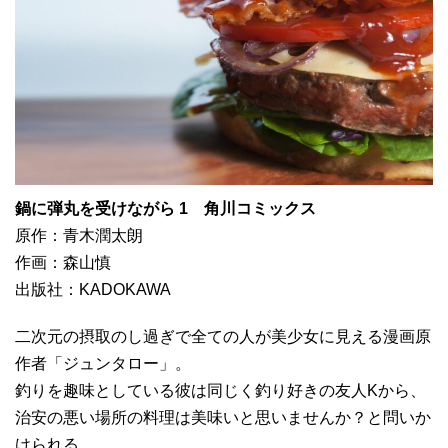
鍋に弾丸を受けながら 1 角川コミックス
原作：青木潤太朗
作画：森山慎
出版社：KADOKAWA
二次元の摂取のし過ぎで全ての人が美少女に見える漫画原
作者「ジュンタロー」。
釣りを趣味としている彼は同じく釣り好きの友人Kから、
治安の悪い場所の料理は美味いと思いませんか？と問いか
けられる。