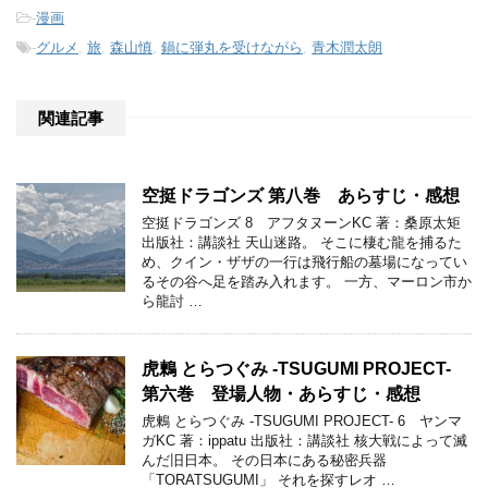
-
漫画
-
グルメ
,
旅
,
森山慎
,
鍋に弾丸を受けながら
,
青木潤太朗
関連記事
空挺ドラゴンズ 第八巻 あらすじ・感想
空挺ドラゴンズ 8 アフタヌーンKC 著：桑原太矩
出版社：講談社 天山迷路。 そこに棲む龍を捕るた
め、クイン・ザザの一行は飛行船の墓場になってい
るその谷へ足を踏み入れます。 一方、マーロン市か
ら龍討 …
虎鶫 とらつぐみ -TSUGUMI PROJECT-
第六巻 登場人物・あらすじ・感想
虎鶫 とらつぐみ -TSUGUMI PROJECT- 6 ヤンマ
ガKC 著：ippatu 出版社：講談社 核大戦によって滅
んだ旧日本。 その日本にある秘密兵器
「TORATSUGUMI」 それを探すレオ …