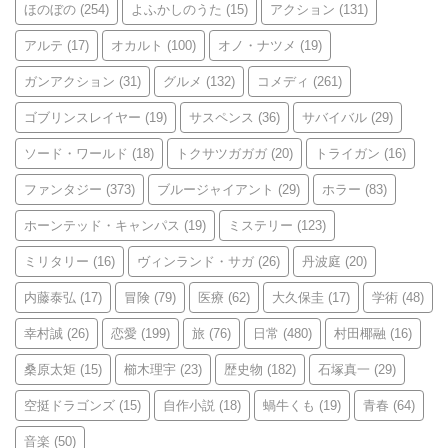
ほのぼの
(254)
よふかしのうた
(15)
アクション
(131)
アルテ
(17)
オカルト
(100)
オノ・ナツメ
(19)
ガンアクション
(31)
グルメ
(132)
コメディ
(261)
ゴブリンスレイヤー
(19)
サスペンス
(36)
サバイバル
(29)
ソード・ワールド
(18)
トクサツガガガ
(20)
トライガン
(16)
ファンタジー
(373)
ブルージャイアント
(29)
ホラー
(83)
ホーンテッド・キャンパス
(19)
ミステリー
(123)
ミリタリー
(16)
ヴィンランド・サガ
(26)
丹波庭
(20)
内藤泰弘
(17)
冒険
(79)
医療
(62)
大久保圭
(17)
学術
(48)
幸村誠
(26)
恋愛
(199)
旅
(76)
日常
(480)
村田椰融
(16)
桑原太矩
(15)
櫛木理宇
(23)
歴史物
(182)
石塚真一
(29)
空挺ドラゴンズ
(15)
自作小説
(18)
蝸牛くも
(19)
青春
(64)
音楽
(50)