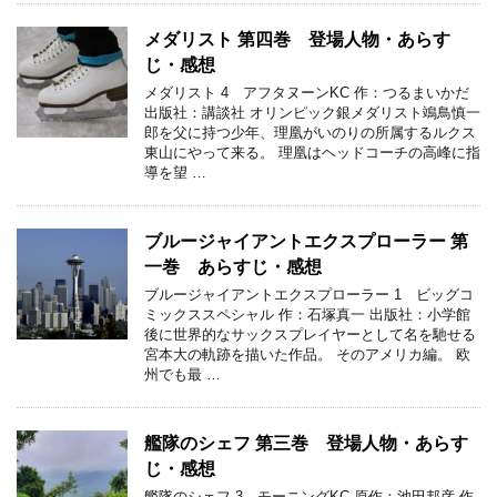
メダリスト 第四巻 登場人物・あらす
じ・感想
メダリスト 4 アフタヌーンKC 作：つるまいかだ
出版社：講談社 オリンピック銀メダリスト鴗鳥慎一
郎を父に持つ少年、理凰がいのりの所属するルクス
東山にやって来る。 理凰はヘッドコーチの高峰に指
導を望 …
ブルージャイアントエクスプローラー 第
一巻 あらすじ・感想
ブルージャイアントエクスプローラー 1 ビッグコ
ミックススペシャル 作：石塚真一 出版社：小学館
後に世界的なサックスプレイヤーとして名を馳せる
宮本大の軌跡を描いた作品。 そのアメリカ編。 欧
州でも最 …
艦隊のシェフ 第三巻 登場人物・あらす
じ・感想
艦隊のシェフ 3 モーニングKC 原作：池田邦彦 作