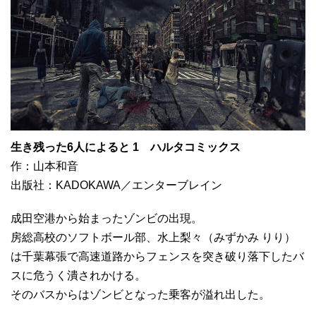
生き残った6人によると 1 ハルタコミックス
作：山本和音
出版社：KADOKAWA／エンターブレイン
成田空港から始まったゾンビの出現。
房総高校のソフトボール部、水上梨々（みずかみ りり）
は千葉幕張で高速道路からフェンスを突き破り落下したバ
スに危うく潰されかける。
そのバスからはゾンビとなった乗客が溢れ出した。