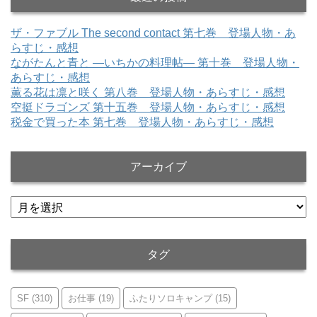
ザ・ファブル The second contact 第七巻 登場人物・あ
らすじ・感想
ながたんと青と ―いちかの料理帖― 第十巻 登場人物・
あらすじ・感想
薫る花は凛と咲く 第八巻 登場人物・あらすじ・感想
空挺ドラゴンズ 第十五巻 登場人物・あらすじ・感想
税金で買った本 第七巻 登場人物・あらすじ・感想
アーカイブ
ア
ー
カ
イ
タグ
ブ
SF
(310)
お仕事
(19)
ふたりソロキャンプ
(15)