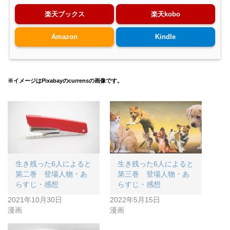
楽天ブックス
楽天kobo
Amazon
Kindle
※イメージはPixabayのcurrensの画像です。
生き残った6人によると
生き残った6人によると
第二巻 登場人物・あ
第三巻 登場人物・あ
らすじ・感想
らすじ・感想
2021年10月30日
2022年5月15日
漫画
漫画