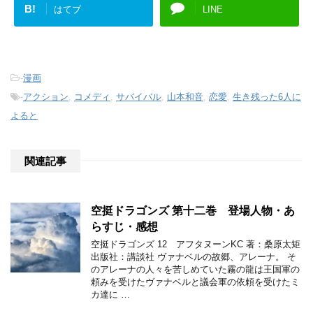
B!
はてブ
LINE
-
漫画
-
アクション
,
コメディ
,
サバイバル
,
山本和音
,
恋愛
,
生き残った6人に
よると
関連記事
空挺ドラゴンズ 第十二巻 登場人物・あ
らすじ・感想
空挺ドラゴンズ 12 アフタヌーンKC 著：桑原太矩
出版社：講談社 ヴァナベルの故郷、アレーナ。 そ
のアレーナの人々を苦しめていた霧の龍は王国軍の
頼みを受けたヴァナベルと議会軍の依頼を受けたミ
カ達に …