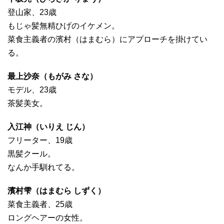
登山家、23歳
もじゃ髪無精ひげのイケメン。
菜食主義者の濱村（はまむら）にアプローチを掛けてい
る。
最上沙奈（もがみ さな）
モデル、23歳
茶髪美女。
入江神（いりえ じん）
フリーター、19歳
黒髪クール。
なんか手馴れてる。
濱村雫（はまむら しずく）
菜食主義者、25歳
ロングヘアーの女性。