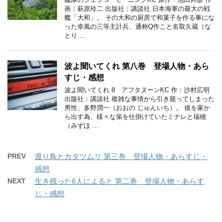
画：萩原玲二 出版社：講談社 日本海軍の最大の戦
艦「大和」。 その大和の厨房で和菓子を作る事にな
った幸風の三等主計兵、通称Q作こと名取久蔵（な
とり …
波よ聞いてくれ 第八巻 登場人物・あら
すじ・感想
波よ聞いてくれ 8 アフタヌーンKC 作：沙村広明
出版社：講談社 複雑な事情から引き籠ってしまった
男性、多野潤一（おおの じゅんいち）。 彼を家か
ら出す為、様々な策を仕掛けていたミナレと瑞穂
（みずほ …
PREV
渡り鳥とカタツムリ 第三巻 登場人物・あらすじ・
感想
NEXT
生き残った6人によると 第二巻 登場人物・あらす
じ・感想