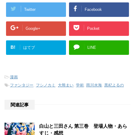
Twitter
Facebook
Google+
Pocket
B!
はてブ
LINE
-
漫画
-
ファンタジー
,
フシノカミ
,
大熊まい
,
学術
,
雨川水海
,
黒杞よるの
関連記事
白山と三田さん 第三巻 登場人物・あら
すじ・感想