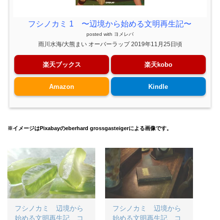
フシノカミ 1 〜辺境から始める文明再生記〜
posted with
ヨメレバ
雨川水海/大熊まい オーバーラップ 2019年11月25日頃
楽天ブックス
楽天kobo
Amazon
Kindle
※イメージはPixabayのeberhard grossgasteigerによる画像です。
フシノカミ 辺境から
フシノカミ 辺境から
始める文明再生記 コ
始める文明再生記 コ