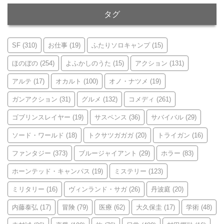
イ
タグ
ブ
SF
(310)
お仕事
(19)
ふたりソロキャンプ
(15)
ほのぼの
(254)
よふかしのうた
(15)
アクション
(131)
アルテ
(17)
オカルト
(100)
オノ・ナツメ
(19)
ガンアクション
(31)
グルメ
(132)
コメディ
(261)
ゴブリンスレイヤー
(19)
サスペンス
(36)
サバイバル
(29)
ソード・ワールド
(18)
トクサツガガガ
(20)
トライガン
(16)
ファンタジー
(373)
ブルージャイアント
(29)
ホラー
(83)
ホーンテッド・キャンパス
(19)
ミステリー
(123)
ミリタリー
(16)
ヴィンランド・サガ
(26)
丹波庭
(20)
内藤泰弘
(17)
冒険
(79)
医療
(62)
大久保圭
(17)
学術
(48)