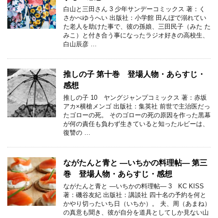
白山と三田さん 3 少年サンデーコミックス 著：く
さかべゆうへい 出版社：小学館 田んぼで溺れてい
た老人を助けた事で、彼の孫娘、三田民子（みた た
みこ）と付き合う事になったラジオ好きの高校生、
白山辰彦 …
推しの子 第十巻 登場人物・あらすじ・
感想
推しの子 10 ヤングジャンプコミックス 著：赤坂
アカ×横槍メンゴ 出版社：集英社 前世で主治医だっ
たゴローの死。 そのゴローの死の原因を作った黒幕
が何の責任も負わず生きていると知ったルビーは、
復讐の …
ながたんと青と ―いちかの料理帖― 第三
巻 登場人物・あらすじ・感想
ながたんと青と ―いちかの料理帖― 3 KC KISS
著：磯谷友紀 出版社：講談社 四十名の予約を何と
かやり切ったいち日（いちか）。 夫、周（あまね）
の真意も聞き、彼が自分を道具としてしか見ない山