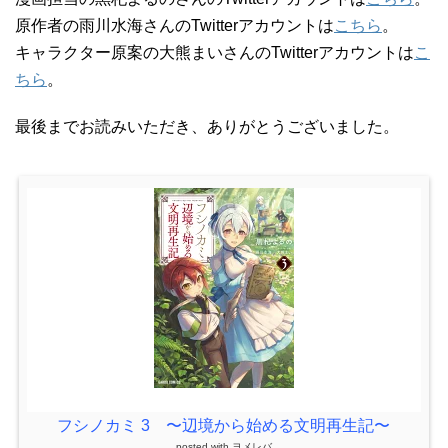
原作者の雨川水海さんのTwitterアカウントは
こちら
。
キャラクター原案の大熊まいさんのTwitterアカウントは
こ
ちら
。
最後までお読みいただき、ありがとうございました。
フシノカミ 3 〜辺境から始める文明再生記〜
posted with
ヨメレバ