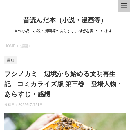
昔読んだ本（小説・漫画等）
自作小説、小説・漫画等のあらすじ、感想を書いています。
HOME
>
漫画
>
漫画
フシノカミ 辺境から始める文明再生
記 コミカライズ版 第三巻 登場人物・
あらすじ・感想
投稿日：
2022年7月21日