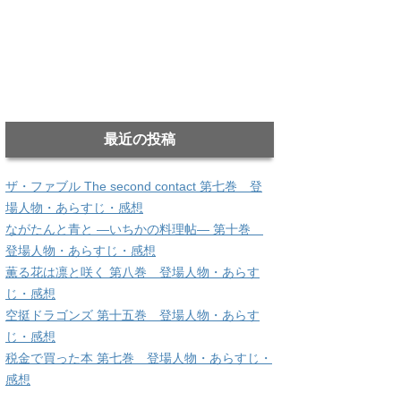
最近の投稿
ザ・ファブル The second contact 第七巻 登
場人物・あらすじ・感想
ながたんと青と ―いちかの料理帖― 第十巻
登場人物・あらすじ・感想
薫る花は凛と咲く 第八巻 登場人物・あらす
じ・感想
空挺ドラゴンズ 第十五巻 登場人物・あらす
じ・感想
税金で買った本 第七巻 登場人物・あらすじ・
感想