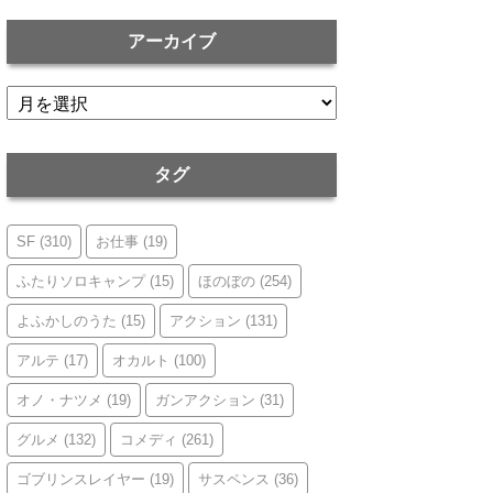
アーカイブ
ア
ー
カ
イ
タグ
ブ
SF
(310)
お仕事
(19)
ふたりソロキャンプ
(15)
ほのぼの
(254)
よふかしのうた
(15)
アクション
(131)
アルテ
(17)
オカルト
(100)
オノ・ナツメ
(19)
ガンアクション
(31)
グルメ
(132)
コメディ
(261)
ゴブリンスレイヤー
(19)
サスペンス
(36)