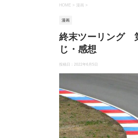
HOME
>
漫画
>
漫画
終末ツーリング 
じ・感想
投稿日：
2022年6月5日