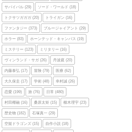
サバイバル
(29)
ソード・ワールド
(18)
トクサツガガガ
(20)
トライガン
(16)
ファンタジー
(373)
ブルージャイアント
(29)
ホラー
(83)
ホーンテッド・キャンパス
(19)
ミステリー
(123)
ミリタリー
(16)
ヴィンランド・サガ
(26)
丹波庭
(20)
内藤泰弘
(17)
冒険
(79)
医療
(62)
大久保圭
(17)
学術
(48)
幸村誠
(26)
恋愛
(199)
旅
(76)
日常
(480)
村田椰融
(16)
桑原太矩
(15)
櫛木理宇
(23)
歴史物
(182)
石塚真一
(29)
空挺ドラゴンズ
(15)
自作小説
(18)