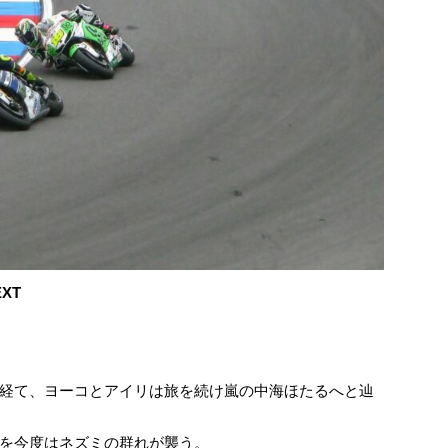
XT
経て、ヨーコとアイリは旅を続け嵐の中海ほたるへと辿
を今度はネズミの群れが襲う。