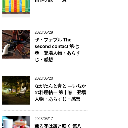
2023/05/29
ザ・ファブル The
second contact 第七
巻 登場人物・あらす
じ・感想
2023/05/20
ながたんと青と ―いちか
の料理帖― 第十巻 登場
人物・あらすじ・感想
2023/05/17
薫る花は凛と咲く 第八