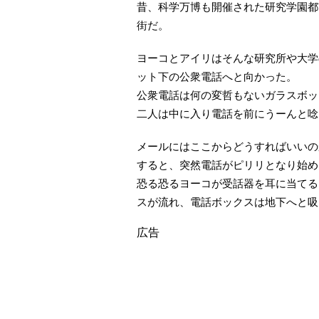
昔、科学万博も開催された研究学園都
街だ。
ヨーコとアイリはそんな研究所や大学の
ット下の公衆電話へと向かった。
公衆電話は何の変哲もないガラスボッ
二人は中に入り電話を前にうーんと唸
メールにはここからどうすればいいの
すると、突然電話がピリリとなり始め
恐る恐るヨーコが受話器を耳に当てる
スが流れ、電話ボックスは地下へと吸
広告