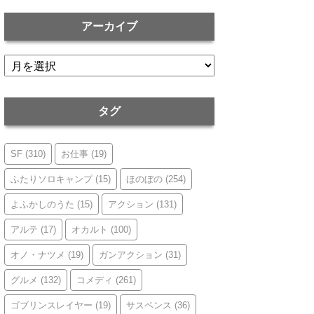
アーカイブ
ア
ー
カ
イ
タグ
ブ
SF
(310)
お仕事
(19)
ふたりソロキャンプ
(15)
ほのぼの
(254)
よふかしのうた
(15)
アクション
(131)
アルテ
(17)
オカルト
(100)
オノ・ナツメ
(19)
ガンアクション
(31)
グルメ
(132)
コメディ
(261)
ゴブリンスレイヤー
(19)
サスペンス
(36)