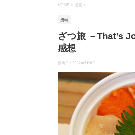
HOME
>
漫画
>
漫画
ざつ旅 －That’s
感想
投稿日：
2022年6月6日