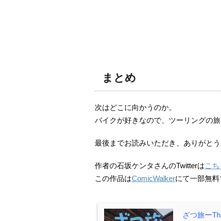
まとめ
次はどこに向かうのか。
バイクが好きなので、ツーリングの旅
最後までお読みいただき、ありがとう
作者の石坂ケンタさんのTwitterは
こち
この作品は
ComicWalker
にて一部無料
ざつ旅ーThat’