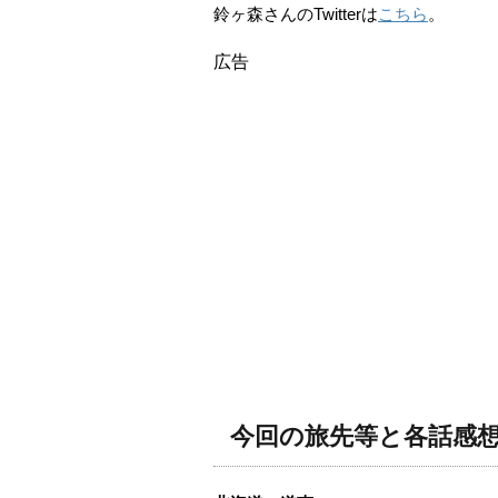
鈴ヶ森さんのTwitterは
こちら
。
広告
今回の旅先等と各話感