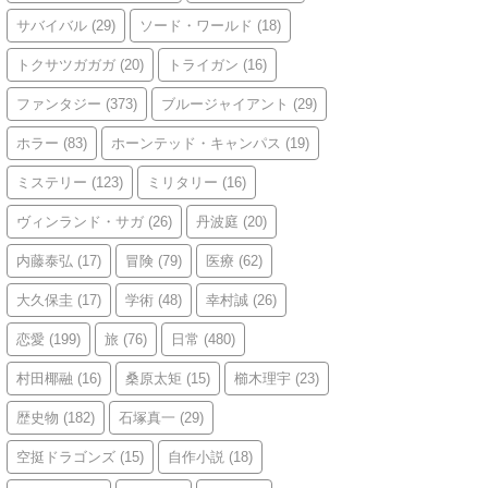
サバイバル
(29)
ソード・ワールド
(18)
トクサツガガガ
(20)
トライガン
(16)
ファンタジー
(373)
ブルージャイアント
(29)
ホラー
(83)
ホーンテッド・キャンパス
(19)
ミステリー
(123)
ミリタリー
(16)
ヴィンランド・サガ
(26)
丹波庭
(20)
内藤泰弘
(17)
冒険
(79)
医療
(62)
大久保圭
(17)
学術
(48)
幸村誠
(26)
恋愛
(199)
旅
(76)
日常
(480)
村田椰融
(16)
桑原太矩
(15)
櫛木理宇
(23)
歴史物
(182)
石塚真一
(29)
空挺ドラゴンズ
(15)
自作小説
(18)