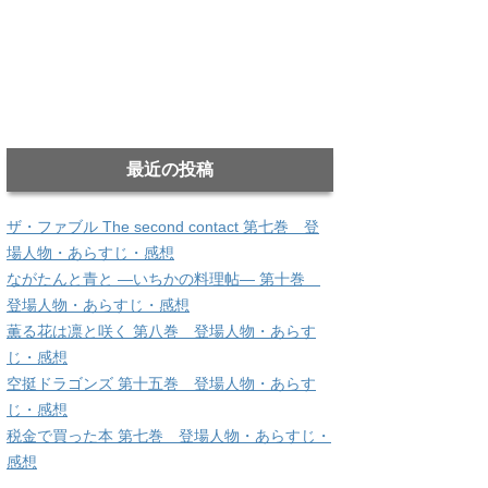
最近の投稿
ザ・ファブル The second contact 第七巻 登
場人物・あらすじ・感想
ながたんと青と ―いちかの料理帖― 第十巻
登場人物・あらすじ・感想
薫る花は凛と咲く 第八巻 登場人物・あらす
じ・感想
空挺ドラゴンズ 第十五巻 登場人物・あらす
じ・感想
税金で買った本 第七巻 登場人物・あらすじ・
感想