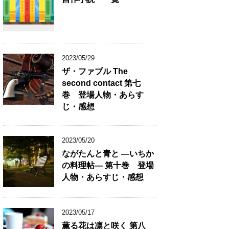
2023/05/29
ザ・ファブル The
second contact 第七
巻 登場人物・あらす
じ・感想
2023/05/20
ながたんと青と ―いちか
の料理帖― 第十巻 登場
人物・あらすじ・感想
2023/05/17
薫る花は凛と咲く 第八