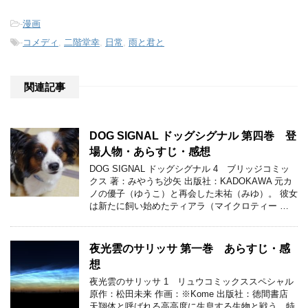
-
漫画
-
コメディ
,
二階堂幸
,
日常
,
雨と君と
関連記事
DOG SIGNAL ドッグシグナル 第四巻 登
場人物・あらすじ・感想
DOG SIGNAL ドッグシグナル 4 ブリッジコミッ
クス 著：みやうち沙矢 出版社：KADOKAWA 元カ
ノの優子（ゆうこ）と再会した未祐（みゆ）。 彼女
は新たに飼い始めたティアラ（マイクロティー …
夜光雲のサリッサ 第一巻 あらすじ・感
想
夜光雲のサリッサ 1 リュウコミックススペシャル
原作：松田未来 作画：※Kome 出版社：徳間書店
天翔体と呼ばれる高高度に生息する生物と戦う、特