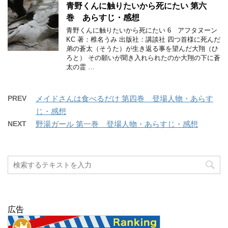
青野くんに触りたいから死にたい 第六
巻 あらすじ・感想
青野くんに触りたいから死にたい 6 アフタヌーン
KC 著：椎名うみ 出版社：講談社 四つ首様に死んだ
弟の蒼太（そうた）が生き返る事を望んだ大翔（ひ
ろと） その願いが聞き入れられたのか大翔の下に蒼
太の霊 …
PREV
メイドさんは食べるだけ 第四巻 登場人物・あらす
じ・感想
NEXT
野湯ガール 第一巻 登場人物・あらすじ・感想
広告