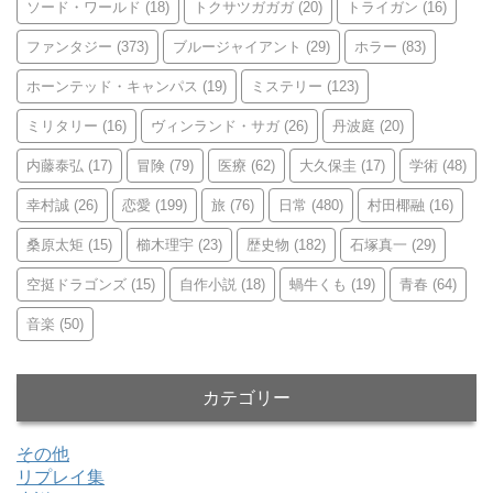
ソード・ワールド
(18)
トクサツガガガ
(20)
トライガン
(16)
ファンタジー
(373)
ブルージャイアント
(29)
ホラー
(83)
ホーンテッド・キャンパス
(19)
ミステリー
(123)
ミリタリー
(16)
ヴィンランド・サガ
(26)
丹波庭
(20)
内藤泰弘
(17)
冒険
(79)
医療
(62)
大久保圭
(17)
学術
(48)
幸村誠
(26)
恋愛
(199)
旅
(76)
日常
(480)
村田椰融
(16)
桑原太矩
(15)
櫛木理宇
(23)
歴史物
(182)
石塚真一
(29)
空挺ドラゴンズ
(15)
自作小説
(18)
蝸牛くも
(19)
青春
(64)
音楽
(50)
カテゴリー
その他
リプレイ集