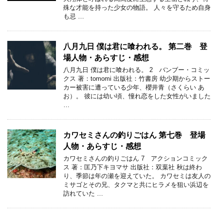
殊な才能を持った少女の物語。 人々を守るため自身
も忌 …
八月九日 僕は君に喰われる。 第二巻 登
場人物・あらすじ・感想
八月九日 僕は君に喰われる。 2 バンブー・コミッ
クス 著：tomomi 出版社：竹書房 幼少期からストー
カー被害に遭っている少年、櫻井青（さくらい あ
お）。 彼には幼い頃、憧れ恋をした女性がいました
…
カワセミさんの釣りごはん 第七巻 登場
人物・あらすじ・感想
カワセミさんの釣りごはん 7 アクションコミック
ス 著：匡乃下キヨマサ 出版社：双葉社 秋は終わ
り、季節は年の瀬を迎えていた。 カワセミは友人の
ミサゴとその兄、タクマと共にヒラメを狙い浜辺を
訪れていた …