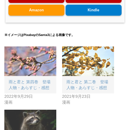
Amazon
Kindle
※イメージはPixabayのSanta3による画像です。
雨と君と 第四巻 登場
雨と君と 第二巻 登場
人物・あらすじ・感想
人物・あらすじ・感想
2022年9月29日
2021年9月23日
漫画
漫画