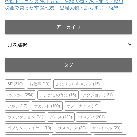
空挺ドラゴンズ 第十五巻 登場人物・あらすじ・感想
税金で買った本 第七巻 登場人物・あらすじ・感想
アーカイブ
ア
ー
カ
イ
タグ
ブ
SF
(310)
お仕事
(19)
ふたりソロキャンプ
(15)
ほのぼの
(254)
よふかしのうた
(15)
アクション
(131)
アルテ
(17)
オカルト
(100)
オノ・ナツメ
(19)
ガンアクション
(31)
グルメ
(132)
コメディ
(261)
ゴブリンスレイヤー
(19)
サスペンス
(36)
サバイバル
(29)