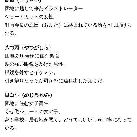
高麗（こうらい）
団地に越して来たイラストレーター
ショートカットの女性。
町内会長の恩田（おんだ）に絡まれている所を司に助けら
れる。
八つ頭（やつがしら）
団地の16号棟に住む男性
度の強い眼鏡をかけた男性。
眼鏡を外すとイケメン。
引き籠りだったが司が外に連れ出したようだ。
目白弓（めじろ ゆみ）
団地に住む女子高生
くせ毛ショートの女の子。
家も学校も居心地が悪く、どうでもいいしが口癖になって
いる。