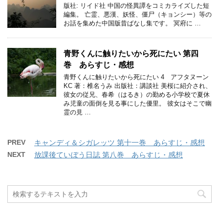
版社: リイド社 中国の怪異譚をコミカライズした短
編集。 亡霊、悪漢、妖怪、僵尸（キョンシー）等の
お話を集めた中国版昔ばなし集です。 冥府に …
青野くんに触りたいから死にたい 第四
巻 あらすじ・感想
青野くんに触りたいから死にたい 4 アフタヌーン
KC 著：椎名うみ 出版社：講談社 美桜に紹介され、
彼女の従兄、春希（はるき）の勤める小学校で夏休
み児童の面倒を見る事にした優里。 彼女はそこで幽
霊の見 …
PREV
キャンディ＆シガレッツ 第十一巻 あらすじ・感想
NEXT
放課後ていぼう日誌 第八巻 あらすじ・感想