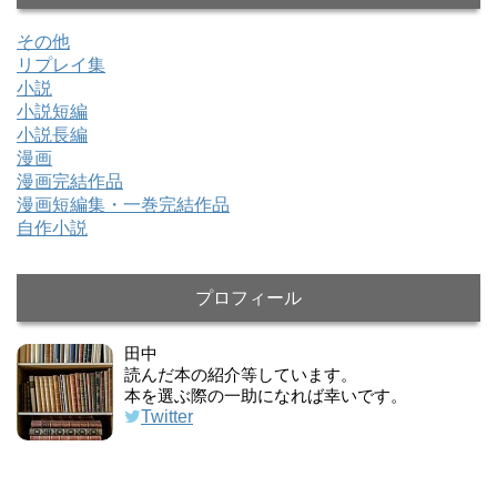
その他
リプレイ集
小説
小説短編
小説長編
漫画
漫画完結作品
漫画短編集・一巻完結作品
自作小説
プロフィール
田中
読んだ本の紹介等しています。
本を選ぶ際の一助になれば幸いです。
Twitter