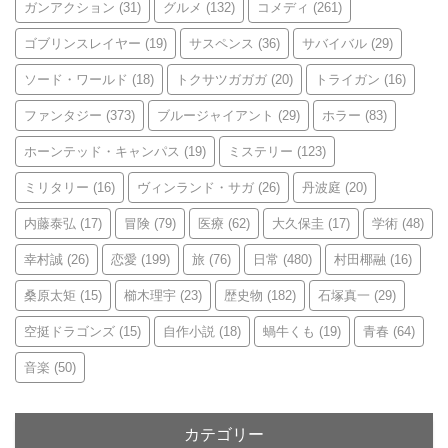
ガンアクション
(31)
グルメ
(132)
コメディ
(261)
ゴブリンスレイヤー
(19)
サスペンス
(36)
サバイバル
(29)
ソード・ワールド
(18)
トクサツガガガ
(20)
トライガン
(16)
ファンタジー
(373)
ブルージャイアント
(29)
ホラー
(83)
ホーンテッド・キャンパス
(19)
ミステリー
(123)
ミリタリー
(16)
ヴィンランド・サガ
(26)
丹波庭
(20)
内藤泰弘
(17)
冒険
(79)
医療
(62)
大久保圭
(17)
学術
(48)
幸村誠
(26)
恋愛
(199)
旅
(76)
日常
(480)
村田椰融
(16)
桑原太矩
(15)
櫛木理宇
(23)
歴史物
(182)
石塚真一
(29)
空挺ドラゴンズ
(15)
自作小説
(18)
蝸牛くも
(19)
青春
(64)
音楽
(50)
カテゴリー