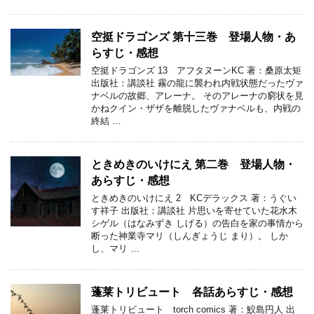
空挺ドラゴンズ 第十三巻 登場人物・あ
らすじ・感想
空挺ドラゴンズ 13 アフタヌーンKC 著：桑原太矩
出版社：講談社 霧の龍に襲われ内戦状態だったヴァ
ナベルの故郷、アレーナ。 そのアレーナの窮状を見
かねクイン・ザザを離脱したヴァナベルも、内戦の
終結 …
ときめきのいけにえ 第二巻 登場人物・
あらすじ・感想
ときめきのいけにえ 2 KCデラックス 著：うぐい
す祥子 出版社：講談社 片思いを寄せていた花水木
シゲル（はなみずき しげる）の告白を家の事情から
断った神業寺マリ（しんぎょうじ まり）。 しか
し、マリ …
蓬莱トリビュート 各話あらすじ・感想
蓬莱トリビュート torch comics 著：鮫島円人 出