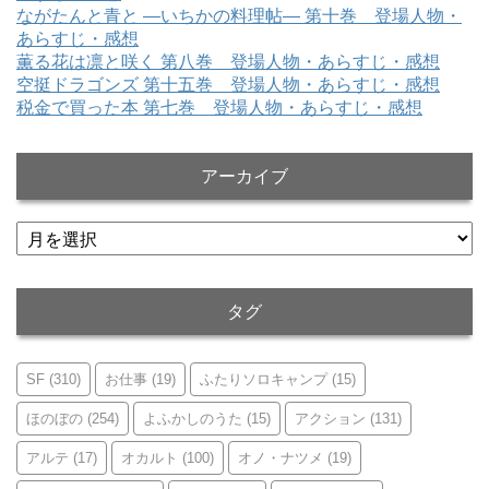
ながたんと青と ―いちかの料理帖― 第十巻 登場人物・
あらすじ・感想
薫る花は凛と咲く 第八巻 登場人物・あらすじ・感想
空挺ドラゴンズ 第十五巻 登場人物・あらすじ・感想
税金で買った本 第七巻 登場人物・あらすじ・感想
アーカイブ
ア
ー
カ
イ
タグ
ブ
SF
(310)
お仕事
(19)
ふたりソロキャンプ
(15)
ほのぼの
(254)
よふかしのうた
(15)
アクション
(131)
アルテ
(17)
オカルト
(100)
オノ・ナツメ
(19)