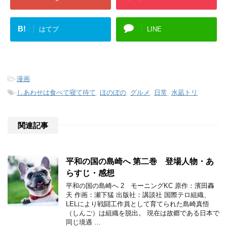
B!
はてブ
LINE
-
漫画
-
しあわせは食べて寝て待て
,
ほのぼの
,
グルメ
,
日常
,
水凪トリ
関連記事
平和の国の島崎へ 第二巻 登場人物・あ
らすじ・感想
平和の国の島崎へ 2 モーニングKC 原作：濱田轟
天 作画：瀬下猛 出版社：講談社 国際テロ組織、
LELにより戦闘工作員として育てられた島崎真悟
（しんご）は組織を脱出。 現在は故郷である日本で
同じ境遇 …