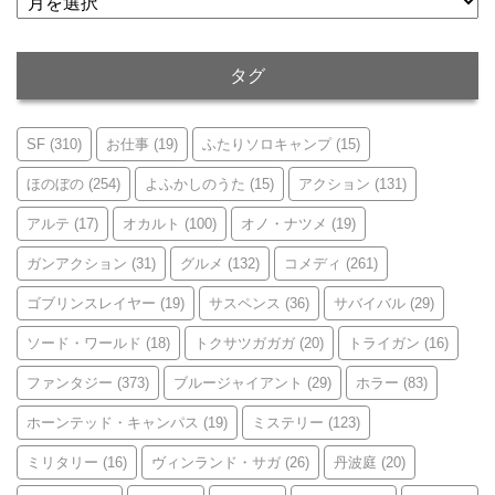
ー
カ
イ
タグ
ブ
SF
(310)
お仕事
(19)
ふたりソロキャンプ
(15)
ほのぼの
(254)
よふかしのうた
(15)
アクション
(131)
アルテ
(17)
オカルト
(100)
オノ・ナツメ
(19)
ガンアクション
(31)
グルメ
(132)
コメディ
(261)
ゴブリンスレイヤー
(19)
サスペンス
(36)
サバイバル
(29)
ソード・ワールド
(18)
トクサツガガガ
(20)
トライガン
(16)
ファンタジー
(373)
ブルージャイアント
(29)
ホラー
(83)
ホーンテッド・キャンパス
(19)
ミステリー
(123)
ミリタリー
(16)
ヴィンランド・サガ
(26)
丹波庭
(20)