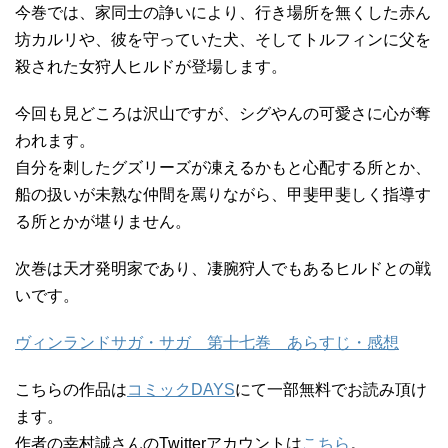
今巻では、家同士の諍いにより、行き場所を無くした赤ん
坊カルリや、彼を守っていた犬、そしてトルフィンに父を
殺された女狩人ヒルドが登場します。
今回も見どころは沢山ですが、シグやんの可愛さに心が奪
われます。
自分を刺したグズリーズが凍えるかもと心配する所とか、
船の扱いが未熟な仲間を罵りながら、甲斐甲斐しく指導す
る所とかが堪りません。
次巻は天才発明家であり、凄腕狩人でもあるヒルドとの戦
いです。
ヴィンランドサガ・サガ 第十七巻 あらすじ・感想
こちらの作品は
コミックDAYS
にて一部無料でお読み頂け
ます。
作者の幸村誠さんのTwitterアカウントは
こちら
。