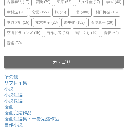
内藤泰弘
(17)
冒険
(79)
医療
(62)
大久保圭
(17)
学術
(48)
幸村誠
(26)
恋愛
(199)
旅
(76)
日常
(480)
村田椰融
(16)
桑原太矩
(15)
櫛木理宇
(23)
歴史物
(182)
石塚真一
(29)
空挺ドラゴンズ
(15)
自作小説
(18)
蝸牛くも
(19)
青春
(64)
音楽
(50)
カテゴリー
その他
リプレイ集
小説
小説短編
小説長編
漫画
漫画完結作品
漫画短編集・一巻完結作品
自作小説