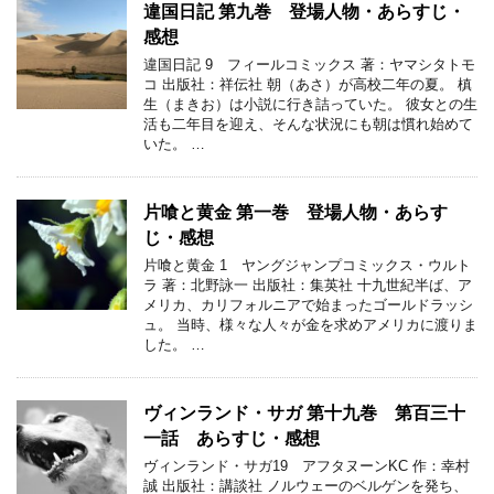
違国日記 第九巻 登場人物・あらすじ・
感想
違国日記 9 フィールコミックス 著：ヤマシタトモ
コ 出版社：祥伝社 朝（あさ）が高校二年の夏。 槙
生（まきお）は小説に行き詰っていた。 彼女との生
活も二年目を迎え、そんな状況にも朝は慣れ始めて
いた。 …
片喰と黄金 第一巻 登場人物・あらす
じ・感想
片喰と黄金 1 ヤングジャンプコミックス・ウルト
ラ 著：北野詠一 出版社：集英社 十九世紀半ば、ア
メリカ、カリフォルニアで始まったゴールドラッシ
ュ。 当時、様々な人々が金を求めアメリカに渡りま
した。 …
ヴィンランド・サガ 第十九巻 第百三十
一話 あらすじ・感想
ヴィンランド・サガ19 アフタヌーンKC 作：幸村
誠 出版社：講談社 ノルウェーのベルゲンを発ち、