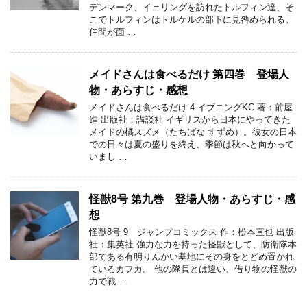
デンマーク、イェリングを訪れたトルフィン達、そ
こでトルフィンはトルケルの部下に見咎められる。
仲間が面 …
メイドさんは食べるだけ 第四巻 登場人
物・あらすじ・感想
メイドさんは食べるだけ 4 イブニングKC 著：前屋
進 出版社：講談社 イギリスから日本にやってきた
メイドの橘スズメ（たちばな すずめ）。彼女の日本
での日々は夏の盛りを終え、季節は秋へと向かって
いまし …
怪獣8号 第九巻 登場人物・あらすじ・感
想
怪獣8号 9 ジャンプコミックス 作：松本直也 出版
社：集英社 強力な力を持った怪獣として、防衛隊本
部である有明りんかい基地にその身をとどめ置かれ
ているカフカ。 他の隊員とは違い、借り物の怪獣の
力で戦 …