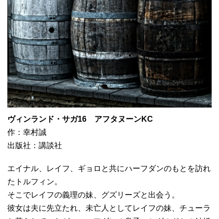
ヴィンランド・サガ16 アフタヌーンKC
作：幸村誠
出版社：講談社
エイナル、レイフ、ギョロと共にハーフダンのもとを訪れ
たトルフィン。
そこでレイフの義理の妹、グズリーズと出会う。
彼女は夫に先立たれ、未亡人としてレイフの妹、チューラ