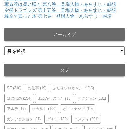
薫る花は凛と咲く 第八巻 登場人物・あらすじ・感想
空挺ドラゴンズ 第十五巻 登場人物・あらすじ・感想
税金で買った本 第七巻 登場人物・あらすじ・感想
アーカイブ
ア
ー
カ
イ
タグ
ブ
SF
(310)
お仕事
(19)
ふたりソロキャンプ
(15)
ほのぼの
(254)
よふかしのうた
(15)
アクション
(131)
アルテ
(17)
オカルト
(100)
オノ・ナツメ
(19)
ガンアクション
(31)
グルメ
(132)
コメディ
(261)