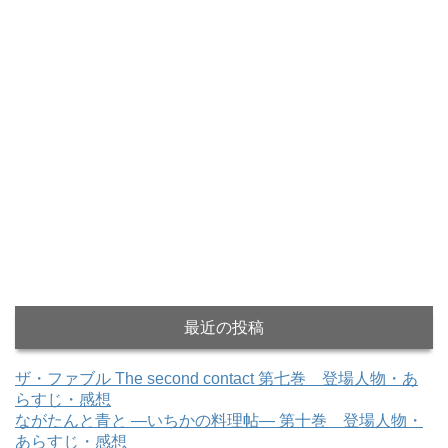
最近の投稿
ザ・ファブル The second contact 第七巻 登場人物・あ
らすじ・感想
ながたんと青と ―いちかの料理帖― 第十巻 登場人物・
あらすじ・感想