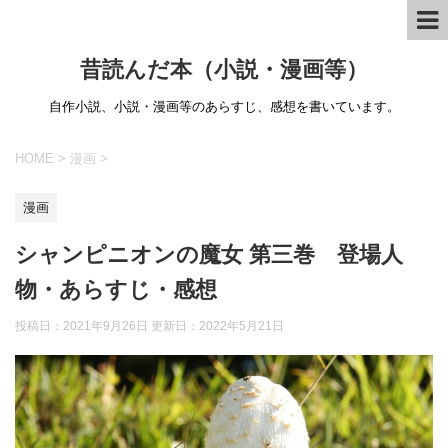
昔読んだ本（小説・漫画等）
自作小説、小説・漫画等のあらすじ、感想を書いています。
HOME
>
漫画
>
漫画
シャンピニオンの魔女 第三巻 登場人
物・あらすじ・感想
投稿日：2021年9月26日 更新日：
2022年5月21日