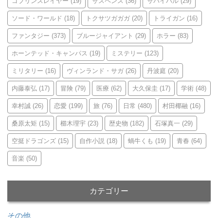
ゴブリンスレイヤー
(19)
サスペンス
(36)
サバイバル
(29)
ソード・ワールド
(18)
トクサツガガガ
(20)
トライガン
(16)
ファンタジー
(373)
ブルージャイアント
(29)
ホラー
(83)
ホーンテッド・キャンパス
(19)
ミステリー
(123)
ミリタリー
(16)
ヴィンランド・サガ
(26)
丹波庭
(20)
内藤泰弘
(17)
冒険
(79)
医療
(62)
大久保圭
(17)
学術
(48)
幸村誠
(26)
恋愛
(199)
旅
(76)
日常
(480)
村田椰融
(16)
桑原太矩
(15)
櫛木理宇
(23)
歴史物
(182)
石塚真一
(29)
空挺ドラゴンズ
(15)
自作小説
(18)
蝸牛くも
(19)
青春
(64)
音楽
(50)
カテゴリー
その他