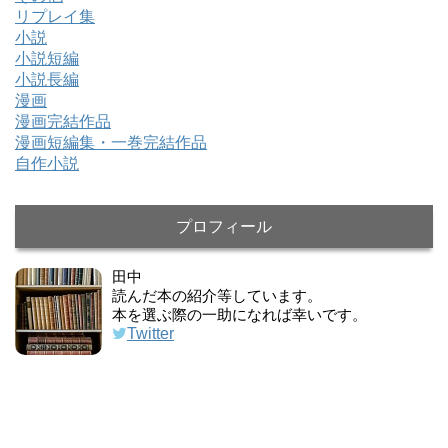
リプレイ集
小説
小説短編
小説長編
漫画
漫画完結作品
漫画短編集・一巻完結作品
自作小説
プロフィール
田中
読んだ本の紹介等しています。
本を選ぶ際の一助になれば幸いです。
Twitter