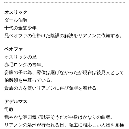
オスリック
ダール伯爵
十代の金髪少年。
兄ベオファの仕掛けた陰謀の解決をリアノンに依頼する。
ベオファ
オスリックの兄
赤毛ロングの青年。
妾腹の子の為、爵位は継げなかったが現在は後見人として
伯爵領を牛耳っている。
貴族の力を使いリアノンに再び冤罪を着せる。
アデルマス
司教
穏やかな雰囲気で誠実そうだが中身はかなりの曲者。
リアノンの処刑が行われる日、領主に相応しい人物を見極