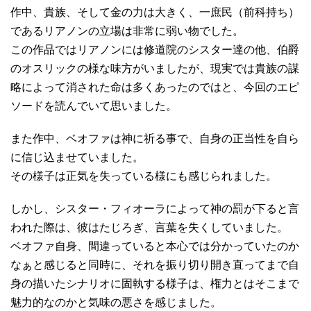
作中、貴族、そして金の力は大きく、一庶民（前科持ち）
であるリアノンの立場は非常に弱い物でした。
この作品ではリアノンには修道院のシスター達の他、伯爵
のオスリックの様な味方がいましたが、現実では貴族の謀
略によって消された命は多くあったのではと、今回のエピ
ソードを読んでいて思いました。
また作中、ベオファは神に祈る事で、自身の正当性を自ら
に信じ込ませていました。
その様子は正気を失っている様にも感じられました。
しかし、シスター・フィオーラによって神の罰が下ると言
われた際は、彼はたじろぎ、言葉を失くしていました。
ベオファ自身、間違っていると本心では分かっていたのか
なぁと感じると同時に、それを振り切り開き直ってまで自
身の描いたシナリオに固執する様子は、権力とはそこまで
魅力的なのかと気味の悪さを感じました。