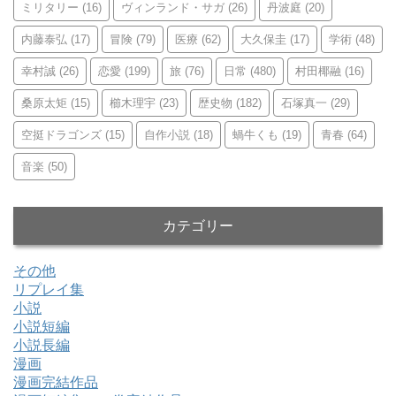
ミリタリー
(16)
ヴィンランド・サガ
(26)
丹波庭
(20)
内藤泰弘
(17)
冒険
(79)
医療
(62)
大久保圭
(17)
学術
(48)
幸村誠
(26)
恋愛
(199)
旅
(76)
日常
(480)
村田椰融
(16)
桑原太矩
(15)
櫛木理宇
(23)
歴史物
(182)
石塚真一
(29)
空挺ドラゴンズ
(15)
自作小説
(18)
蝸牛くも
(19)
青春
(64)
音楽
(50)
カテゴリー
その他
リプレイ集
小説
小説短編
小説長編
漫画
漫画完結作品