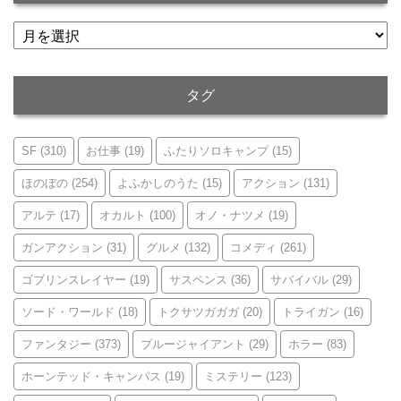
ア
ー
カ
イ
タグ
ブ
SF
(310)
お仕事
(19)
ふたりソロキャンプ
(15)
ほのぼの
(254)
よふかしのうた
(15)
アクション
(131)
アルテ
(17)
オカルト
(100)
オノ・ナツメ
(19)
ガンアクション
(31)
グルメ
(132)
コメディ
(261)
ゴブリンスレイヤー
(19)
サスペンス
(36)
サバイバル
(29)
ソード・ワールド
(18)
トクサツガガガ
(20)
トライガン
(16)
ファンタジー
(373)
ブルージャイアント
(29)
ホラー
(83)
ホーンテッド・キャンパス
(19)
ミステリー
(123)