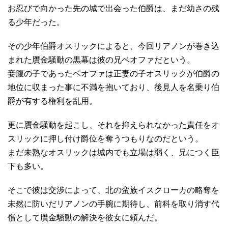
お忍びで向かった先の城で出会った伯爵は、まだ幼さの残
る少年だった。
その少年伯爵オスリックによると、今回リアノンが巻き込
まれた贋金騒動の黒幕は彼の兄ベオファだという。
妾腹の子であったベオファは正妻の子オスリックが伯爵の
地位に収まった事に不満を抱いており、後見人を名乗り伯
爵が有する権利を乱用。
更に贋金騒動を起こし、それを抑えられなかった責任をオ
スリックに押し付け爵位を奪うつもりなのだという。
まだ未熟なオスリックは城内でも立場は弱く、兄につく臣
下も多い。
そこで彼は交渉によって、北の蛮族イスクローカの略奪を
未然に防いだリアノンの手腕に期待し、前科を取り消す代
償として贋金騒動の解決を彼女に頼んだ。