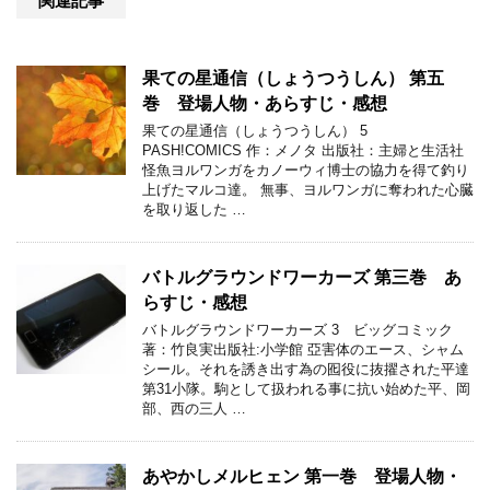
関連記事
果ての星通信（しょうつうしん） 第五
巻 登場人物・あらすじ・感想
果ての星通信（しょうつうしん） 5
PASH!COMICS 作：メノタ 出版社：主婦と生活社
怪魚ヨルワンガをカノーウィ博士の協力を得て釣り
上げたマルコ達。 無事、ヨルワンガに奪われた心臓
を取り返した …
バトルグラウンドワーカーズ 第三巻 あ
らすじ・感想
バトルグラウンドワーカーズ 3 ビッグコミック
著：竹良実出版社:小学館 亞害体のエース、シャム
シール。それを誘き出す為の囮役に抜擢された平達
第31小隊。駒として扱われる事に抗い始めた平、岡
部、西の三人 …
あやかしメルヒェン 第一巻 登場人物・