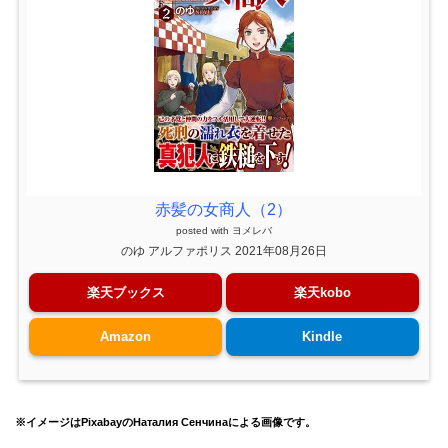
赤髪の女商人（2）
posted with
ヨメレバ
のゆ アルファポリス 2021年08月26日
楽天ブックス
楽天kobo
Amazon
Kindle
※イメージはPixabayのНаталия Сенчинаによる画像です。