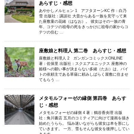
あらすじ・感想
あやかしメルヒェン 1 アフタヌーンKC 作：白乃
雪 出版社：講談社 大昔からある一族を見守って来
た座敷童の花緒（はなお）。 彼女はその一族の青
年、コテツの祖母の死をきっかけに祖母の家からコ
テツの住む …
座敷娘と料理人 第二巻 あらすじ・感想
座敷娘と料理人 2 ガンガンコミックスONLINE
著：佐保里 出版社：スクエアエニックス 座敷神の
姫様への願い事が決まらない多緒（たお）は、バイ
トの依頼主である草薙に頼みしばらく屋敷に住ませ
てもらう …
メタモルフォーゼの縁側 第四巻 あらす
じ・感想
メタモルフォーゼの縁側 4 著：鶴谷香央理 出版
社：角川書店 五月のコミティアに向けて漫画を描き
始めたうらら。 悩み迷いながらも彼女は本を形にし
ていきます。 一方、雪もそんな彼女を後押ししてい