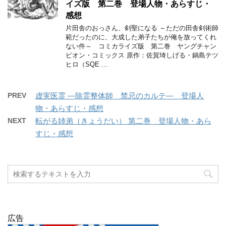
イズ版 第二巻 登場人物・あらすじ・
感想
片田舎のおっさん、剣聖になる ～ただの田舎剣術師
範だったのに、大成した弟子たちが俺を放ってくれ
ない件～ コミカライズ版 第二巻 ヤングチャン
ピオン・コミックス 原作：佐賀埼しげる・鍋島テツ
ヒロ（SQE …
PREV
虚実医霊 ―除霊整体師 禁忌のカルテ― 登場人
物・あらすじ・感想
NEXT
転がる姉弟（きょうだい） 第二巻 登場人物・あら
すじ・感想
広告