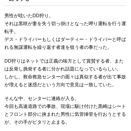
男性が呟いたDD狩り。
それは黒咲が妻を失う切っ掛けとなった呷り運転を行う運
転手。
デス・ドライバーもしくはダーティー・ドライバーと呼ば
れる無謀運転を繰り返す者達を狙う者の事だった。
DD狩りはネットでは正義の味方として賞賛する者、また
は反発し挑発する者に分かれ話題になっているらしい。
しかし、救命救急センターの面々は真似する者が出て事故
が増えると迷惑だという方向で意見は一致していた。
そんな中、センターに連絡が入る。
今回も高速道路での事故、現場に駆け付けた黒崎はシート
とフロント部分に挟まれた男性に気管挿管を行おうとする
が、その手がピタリと止まる。