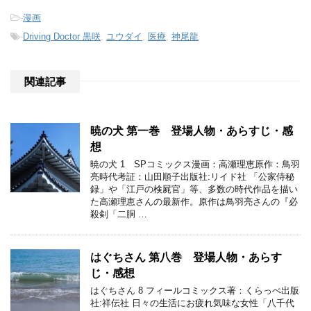
-
漫画
-
Driving Doctor 黒咲
,
ユウダイ
,
医療
,
神尾龍
関連記事
暁の犬 第一巻 登場人物・あらすじ・感
想
暁の犬 1 SPコミックス漫画：高瀬理恵原作：鳥羽
亮時代考証：山田順子出版社:リイド社 「公家侍秘
録」や「江戸の検屍官」等、多数の時代作品を描い
た高瀬理恵さんの最新作。原作は鳥羽亮さんの『必
殺剣「二胴 …
はぐちさん 第八巻 登場人物・あらす
じ・感想
はぐちさん 8 フィールコミックス著：くらっぺ出版
社:祥伝社 日々の生活にお疲れ気味な女性「八千代