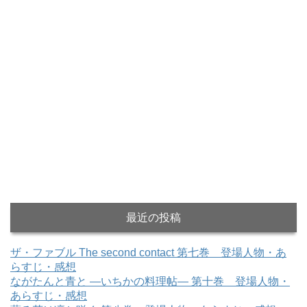
最近の投稿
ザ・ファブル The second contact 第七巻 登場人物・あ
らすじ・感想
ながたんと青と ―いちかの料理帖― 第十巻 登場人物・
あらすじ・感想