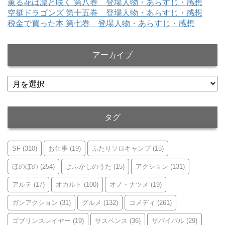
薫る花は凛と咲く 第八巻 登場人物・あらすじ・感想
空挺ドラゴンズ 第十五巻 登場人物・あらすじ・感想
税金で買った本 第七巻 登場人物・あらすじ・感想
アーカイブ
ア
ー
カ
イ
タグ
ブ
SF
(310)
お仕事
(19)
ふたりソロキャンプ
(15)
ほのぼの
(254)
よふかしのうた
(15)
アクション
(131)
アルテ
(17)
オカルト
(100)
オノ・ナツメ
(19)
ガンアクション
(31)
グルメ
(132)
コメディ
(261)
ゴブリンスレイヤー
(19)
サスペンス
(36)
サバイバル
(29)