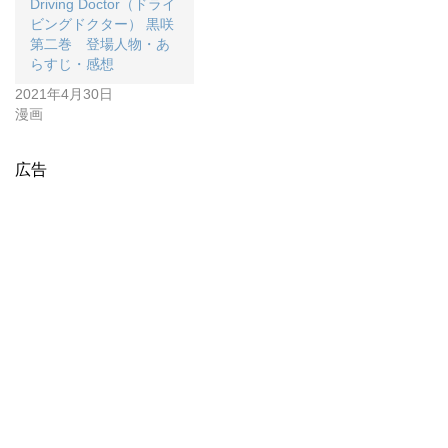
Driving Doctor（ドライ
ビングドクター） 黒咲
第二巻 登場人物・あ
らすじ・感想
2021年4月30日
漫画
広告