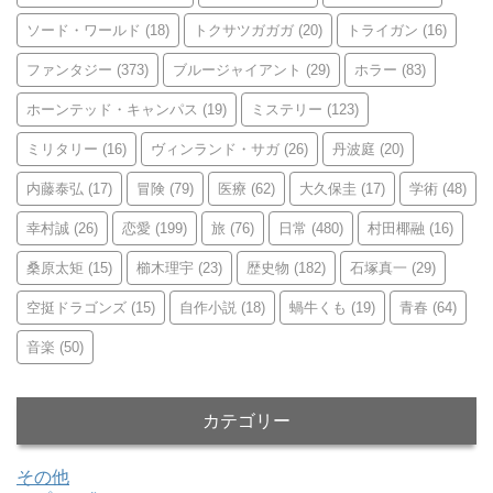
ソード・ワールド
(18)
トクサツガガガ
(20)
トライガン
(16)
ファンタジー
(373)
ブルージャイアント
(29)
ホラー
(83)
ホーンテッド・キャンパス
(19)
ミステリー
(123)
ミリタリー
(16)
ヴィンランド・サガ
(26)
丹波庭
(20)
内藤泰弘
(17)
冒険
(79)
医療
(62)
大久保圭
(17)
学術
(48)
幸村誠
(26)
恋愛
(199)
旅
(76)
日常
(480)
村田椰融
(16)
桑原太矩
(15)
櫛木理宇
(23)
歴史物
(182)
石塚真一
(29)
空挺ドラゴンズ
(15)
自作小説
(18)
蝸牛くも
(19)
青春
(64)
音楽
(50)
カテゴリー
その他