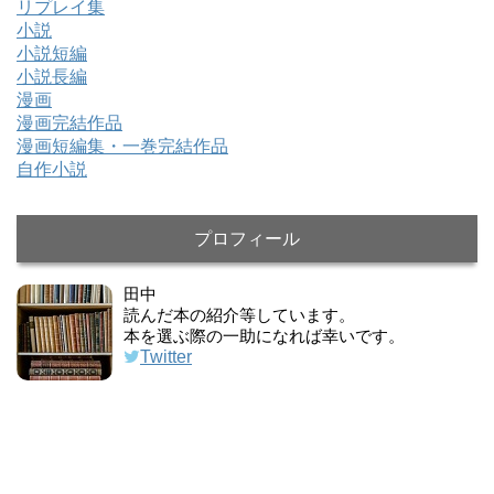
リプレイ集
小説
小説短編
小説長編
漫画
漫画完結作品
漫画短編集・一巻完結作品
自作小説
プロフィール
田中
読んだ本の紹介等しています。
本を選ぶ際の一助になれば幸いです。
Twitter