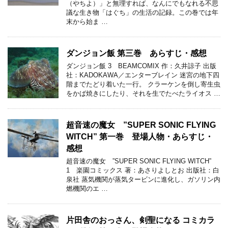
（やちよ）」と無理すれば、なんにでもなれる不思
議な生き物「はぐち」の生活の記録。この巻では年
末から始ま …
ダンジョン飯 第三巻 あらすじ・感想
ダンジョン飯 3 BEAMCOMIX 作：久井諒子 出版
社：KADOKAWA／エンターブレイン 迷宮の地下四
階までたどり着いた一行。 クラーケンを倒し寄生虫
をかば焼きにしたり、それを生でたべたライオス …
超音速の魔女 ”SUPER SONIC FLYING
WITCH” 第一巻 登場人物・あらすじ・
感想
超音速の魔女 ”SUPER SONIC FLYING WITCH”
1 楽園コミックス 著：あさりよしとお 出版社：白
泉社 蒸気機関が蒸気タービンに進化し、ガソリン内
燃機関のエ …
片田舎のおっさん、剣聖になる コミカラ