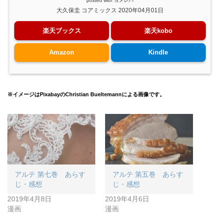
posted with
ヨメレバ
大久保圭 コアミックス 2020年04月01日
楽天ブックス
楽天kobo
Amazon
Kindle
※イメージはPixabayのChristian Bueltemannによる画像です。
アルテ 第七巻 あらす
アルテ 第五巻 あらす
じ・感想
じ・感想
2019年4月8日
2019年4月6日
漫画
漫画