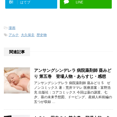
B!
はてブ
LINE
-
漫画
-
アルテ
,
大久保圭
,
歴史物
関連記事
アンサングシンデレラ 病院薬剤師 葵みど
り 第五巻 登場人物・あらすじ・感想
アンサングシンデレラ 病院薬剤師 葵みどり 5 ゼ
ノンコミックス 著：荒井ママレ 医療原案：富野浩
充 出版社：コアコミックス 今回は薬の譲渡、七
夕、葵の未来予想図、ドーピング、産婦人科前編の
五つが収録 …