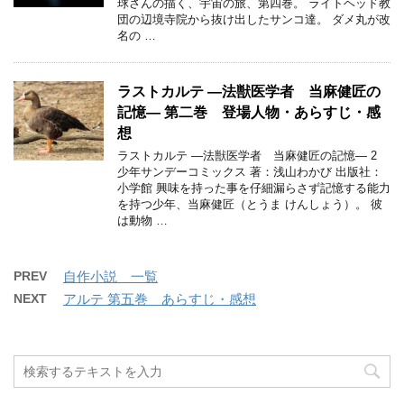
球さんの描く、宇宙の旅、第四巻。 ライトヘッド教
団の辺境寺院から抜け出したサンコ達。 ダメ丸が改
名の …
ラストカルテ ―法獣医学者 当麻健匠の
記憶― 第二巻 登場人物・あらすじ・感
想
ラストカルテ ―法獣医学者 当麻健匠の記憶― 2
少年サンデーコミックス 著：浅山わかび 出版社：
小学館 興味を持った事を仔細漏らさず記憶する能力
を持つ少年、当麻健匠（とうま けんしょう）。 彼
は動物 …
PREV
自作小説 一覧
NEXT
アルテ 第五巻 あらすじ・感想