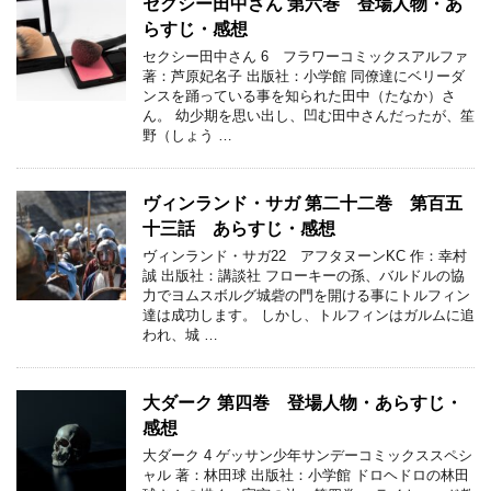
セクシー田中さん 第六巻 登場人物・あ
らすじ・感想
セクシー田中さん 6 フラワーコミックスアルファ
著：芦原妃名子 出版社：小学館 同僚達にベリーダ
ンスを踊っている事を知られた田中（たなか）さ
ん。 幼少期を思い出し、凹む田中さんだったが、笙
野（しょう …
ヴィンランド・サガ 第二十二巻 第百五
十三話 あらすじ・感想
ヴィンランド・サガ22 アフタヌーンKC 作：幸村
誠 出版社：講談社 フローキーの孫、バルドルの協
力でヨムスボルグ城砦の門を開ける事にトルフィン
達は成功します。 しかし、トルフィンはガルムに追
われ、城 …
大ダーク 第四巻 登場人物・あらすじ・
感想
大ダーク 4 ゲッサン少年サンデーコミックススペシ
ャル 著：林田球 出版社：小学館 ドロヘドロの林田