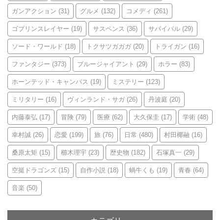
ガンアクション
(31)
グルメ
(132)
コメディ
(261)
ゴブリンスレイヤー
(19)
サスペンス
(36)
サバイバル
(29)
ソード・ワールド
(18)
トクサツガガガ
(20)
トライガン
(16)
ファンタジー
(373)
ブルージャイアント
(29)
ホラー
(83)
ホーンテッド・キャンパス
(19)
ミステリー
(123)
ミリタリー
(16)
ヴィンランド・サガ
(26)
丹波庭
(20)
内藤泰弘
(17)
冒険
(79)
医療
(62)
大久保圭
(17)
学術
(48)
幸村誠
(26)
恋愛
(199)
旅
(76)
日常
(480)
村田椰融
(16)
桑原太矩
(15)
櫛木理宇
(23)
歴史物
(182)
石塚真一
(29)
空挺ドラゴンズ
(15)
自作小説
(18)
蝸牛くも
(19)
青春
(64)
音楽
(50)