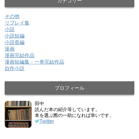
カテゴリー
その他
リプレイ集
小説
小説短編
小説長編
漫画
漫画完結作品
漫画短編集・一巻完結作品
自作小説
プロフィール
田中
読んだ本の紹介等しています。
本を選ぶ際の一助になれば幸いです。
Twitter