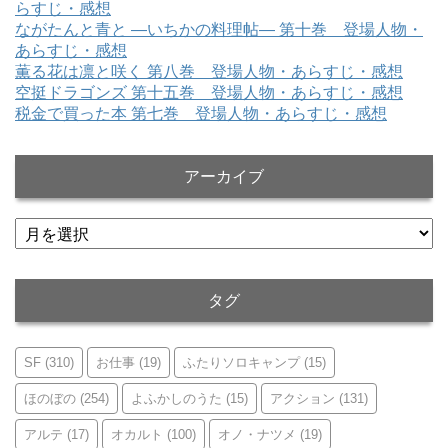
らすじ・感想
ながたんと青と ―いちかの料理帖― 第十巻 登場人物・
あらすじ・感想
薫る花は凛と咲く 第八巻 登場人物・あらすじ・感想
空挺ドラゴンズ 第十五巻 登場人物・あらすじ・感想
税金で買った本 第七巻 登場人物・あらすじ・感想
アーカイブ
ア
ー
カ
イ
タグ
ブ
SF
(310)
お仕事
(19)
ふたりソロキャンプ
(15)
ほのぼの
(254)
よふかしのうた
(15)
アクション
(131)
アルテ
(17)
オカルト
(100)
オノ・ナツメ
(19)