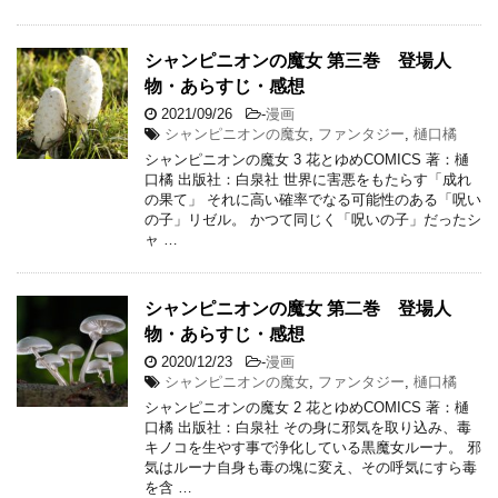
シャンピニオンの魔女 第三巻 登場人
物・あらすじ・感想
2021/09/26
-
漫画
シャンピニオンの魔女
,
ファンタジー
,
樋口橘
シャンピニオンの魔女 3 花とゆめCOMICS 著：樋
口橘 出版社：白泉社 世界に害悪をもたらす「成れ
の果て」 それに高い確率でなる可能性のある「呪い
の子」リゼル。 かつて同じく「呪いの子」だったシ
ャ …
シャンピニオンの魔女 第二巻 登場人
物・あらすじ・感想
2020/12/23
-
漫画
シャンピニオンの魔女
,
ファンタジー
,
樋口橘
シャンピニオンの魔女 2 花とゆめCOMICS 著：樋
口橘 出版社：白泉社 その身に邪気を取り込み、毒
キノコを生やす事で浄化している黒魔女ルーナ。 邪
気はルーナ自身も毒の塊に変え、その呼気にすら毒
を含 …