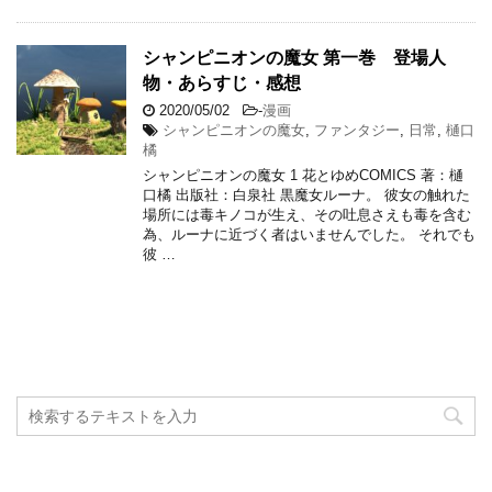
シャンピニオンの魔女 第一巻 登場人
物・あらすじ・感想
2020/05/02
-
漫画
シャンピニオンの魔女
,
ファンタジー
,
日常
,
樋口
橘
シャンピニオンの魔女 1 花とゆめCOMICS 著：樋
口橘 出版社：白泉社 黒魔女ルーナ。 彼女の触れた
場所には毒キノコが生え、その吐息さえも毒を含む
為、ルーナに近づく者はいませんでした。 それでも
彼 …