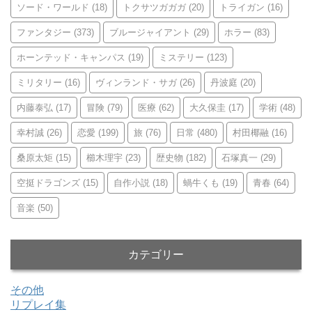
ソード・ワールド
(18)
トクサツガガガ
(20)
トライガン
(16)
ファンタジー
(373)
ブルージャイアント
(29)
ホラー
(83)
ホーンテッド・キャンパス
(19)
ミステリー
(123)
ミリタリー
(16)
ヴィンランド・サガ
(26)
丹波庭
(20)
内藤泰弘
(17)
冒険
(79)
医療
(62)
大久保圭
(17)
学術
(48)
幸村誠
(26)
恋愛
(199)
旅
(76)
日常
(480)
村田椰融
(16)
桑原太矩
(15)
櫛木理宇
(23)
歴史物
(182)
石塚真一
(29)
空挺ドラゴンズ
(15)
自作小説
(18)
蝸牛くも
(19)
青春
(64)
音楽
(50)
カテゴリー
その他
リプレイ集