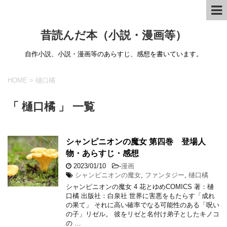
昔読んだ本（小説・漫画等）
自作小説、小説・漫画等のあらすじ、感想を書いています。
HOME
>
樋口橘
「 樋口橘 」 一覧
シャンピニオンの魔女 第四巻 登場人
物・あらすじ・感想
2023/01/10
-
漫画
シャンピニオンの魔女
,
ファンタジー
,
樋口橘
シャンピニオンの魔女 4 花とゆめCOMICS 著：樋
口橘 出版社：白泉社 世界に害悪をもたらす「成れ
の果て」 それに高い確率でなる可能性のある「呪い
の子」リゼル。 彼をリゼと名付け弟子としたキノコ
の …