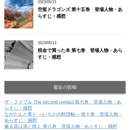
2023/05/15
空挺ドラゴンズ 第十五巻 登場人物・あ
らすじ・感想
2023/05/13
税金で買った本 第七巻 登場人物・あら
すじ・感想
最近の投稿
ザ・ファブル The second contact 第七巻 登場人物・あ
らすじ・感想
ながたんと青と ―いちかの料理帖― 第十巻 登場人物・
あらすじ・感想
薫る花は凛と咲く 第八巻 登場人物・あらすじ・感想