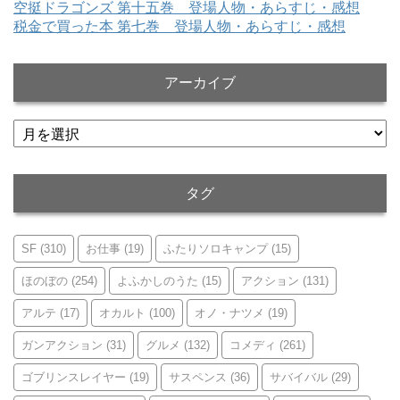
空挺ドラゴンズ 第十五巻 登場人物・あらすじ・感想
税金で買った本 第七巻 登場人物・あらすじ・感想
アーカイブ
ア
ー
カ
イ
タグ
ブ
SF
(310)
お仕事
(19)
ふたりソロキャンプ
(15)
ほのぼの
(254)
よふかしのうた
(15)
アクション
(131)
アルテ
(17)
オカルト
(100)
オノ・ナツメ
(19)
ガンアクション
(31)
グルメ
(132)
コメディ
(261)
ゴブリンスレイヤー
(19)
サスペンス
(36)
サバイバル
(29)