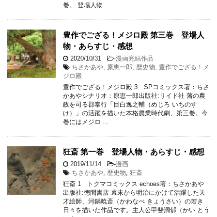
巻。 登場人物 …
豊作でござる！メジロ殿 第三巻 登場人
物・あらすじ・感想
2020/10/31
-
漫画完結作品
ちさかあや
,
原恵一郎
,
歴史物
,
豊作でござる！メ
ジロ殿
豊作でござる！メジロ殿 3 SPコミックス著：ちさ
かあやシナリオ：原恵一郎出版社:リイド社 藩の農
政を司る郡奉行「目白逸之輔（めじろ いちのす
け）」の活躍を描いた本格農業時代劇、第三巻。今
巻にはメジロ …
狂斎 第一巻 登場人物・あらすじ・感想
2019/11/14
-
漫画
ちさかあや
,
歴史物
,
狂斎
狂斎 1 トクマコミックス echoes著：ちさかあや
出版社:徳間書店 幕末から明治にかけて活躍した天
才絵師、河鍋暁斎（かわなべ きょうさい）の若き
日々を描いた作品です。主人公甲斐洞郁（かい とう