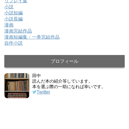
リプレイ集
小説
小説短編
小説長編
漫画
漫画完結作品
漫画短編集・一巻完結作品
自作小説
プロフィール
田中
読んだ本の紹介等しています。
本を選ぶ際の一助になれば幸いです。
Twitter