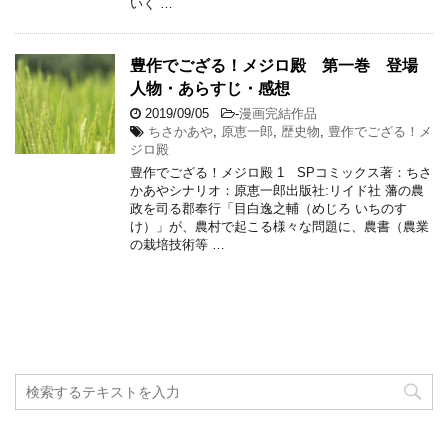
いく …
豊作でござる！メジロ殿 第一巻 登場
人物・あらすじ・感想
2019/09/05
-
漫画完結作品
ちさかあや
,
原恵一郎
,
歴史物
,
豊作でござる！メ
ジロ殿
豊作でござる！メジロ殿 1 SPコミックス著：ちさ
かあやシナリオ：原恵一郎出版社:リイド社 藩の農
政を司る郡奉行「目白逸之輔（めじろ いちのす
け）」が、農村で起こる様々な問題に、農書（農業
の栽培技術等 …