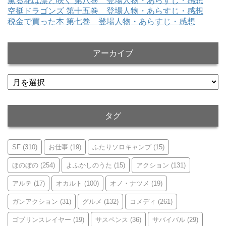
薫る花は凛と咲く 第八巻 登場人物・あらすじ・感想
空挺ドラゴンズ 第十五巻 登場人物・あらすじ・感想
税金で買った本 第七巻 登場人物・あらすじ・感想
アーカイブ
ア
ー
カ
イ
タグ
ブ
SF
(310)
お仕事
(19)
ふたりソロキャンプ
(15)
ほのぼの
(254)
よふかしのうた
(15)
アクション
(131)
アルテ
(17)
オカルト
(100)
オノ・ナツメ
(19)
ガンアクション
(31)
グルメ
(132)
コメディ
(261)
ゴブリンスレイヤー
(19)
サスペンス
(36)
サバイバル
(29)