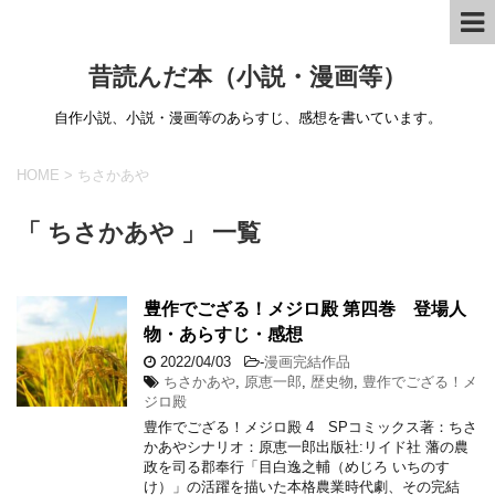
昔読んだ本（小説・漫画等）
自作小説、小説・漫画等のあらすじ、感想を書いています。
HOME
>
ちさかあや
「 ちさかあや 」 一覧
豊作でござる！メジロ殿 第四巻 登場人
物・あらすじ・感想
2022/04/03
-
漫画完結作品
ちさかあや
,
原恵一郎
,
歴史物
,
豊作でござる！メ
ジロ殿
豊作でござる！メジロ殿 4 SPコミックス著：ちさ
かあやシナリオ：原恵一郎出版社:リイド社 藩の農
政を司る郡奉行「目白逸之輔（めじろ いちのす
け）」の活躍を描いた本格農業時代劇、その完結