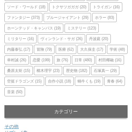
ソード・ワールド
(18)
トクサツガガガ
(20)
トライガン
(16)
ファンタジー
(373)
ブルージャイアント
(29)
ホラー
(83)
ホーンテッド・キャンパス
(19)
ミステリー
(123)
ミリタリー
(16)
ヴィンランド・サガ
(26)
丹波庭
(20)
内藤泰弘
(17)
冒険
(79)
医療
(62)
大久保圭
(17)
学術
(48)
幸村誠
(26)
恋愛
(199)
旅
(76)
日常
(480)
村田椰融
(16)
桑原太矩
(15)
櫛木理宇
(23)
歴史物
(182)
石塚真一
(29)
空挺ドラゴンズ
(15)
自作小説
(18)
蝸牛くも
(19)
青春
(64)
音楽
(50)
カテゴリー
その他